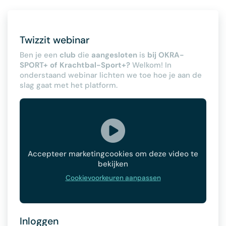
Twizzit webinar
Ben je een
club
die
aangesloten
is
bij OKRA-
SPORT+ of Krachtbal-Sport+?
Welkom! In
onderstaand webinar lichten we toe hoe je aan de
slag gaat met het platform.
Accepteer marketingcookies om deze video te
bekijken
Cookievoorkeuren aanpassen
Inloggen