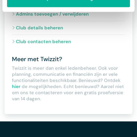
Beheer club
Admins toevoegen / verwijderen
Club details beheren
Club contacten beheren
Meer met Twizzit?
Twizzit is meer dan enkel ledenbeheer. Ook voor
planning, communicatie en financiën zijn er vele
functionaliteiten beschikbaar. Benieuwd? Ontdek
hier
de mogelijkheden. Echt benieuwd? Aarzel niet
om ons te contacteren voor een gratis proefversie
van 14 dagen.