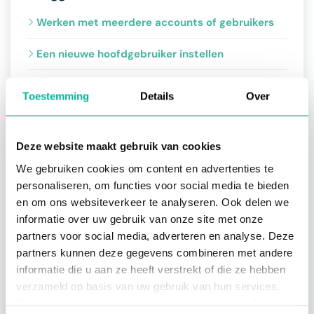
Werken met meerdere accounts of gebruikers
Een nieuwe hoofdgebruiker instellen
Inloggen op Twizzit
Toestemming
Details
Over
CRM - de handige tool voor jouw
ledenbeheer
Deze website maakt gebruik van cookies
In de eerste plaats is de module CRM een tool voor
We gebruiken cookies om content en advertenties te
jouw club
. Je beheert er de gegevens van
personaliseren, om functies voor social media te bieden
contacten, families, bedrijven, locaties en
en om ons websiteverkeer te analyseren. Ook delen we
materiaal. Jullie bepalen helemaal zelf welke
gegevens jullie wensen bij te houden.
informatie over uw gebruik van onze site met onze
partners voor social media, adverteren en analyse. Deze
Daarnaast kan je via Twizzit eenvoudig gegevens
partners kunnen deze gegevens combineren met andere
delen met
de federatie
. Jullie houden als club de
informatie die u aan ze heeft verstrekt of die ze hebben
touwtjes in handen over de gegevens die in de
club blijven, en dewelke gedeeld worden met de
verzameld op basis van uw gebruik van hun services.
federatie. Door een lid aan te sluiten bij de
Voor meer informatie, verwijzen wij u naar onze
Cookie