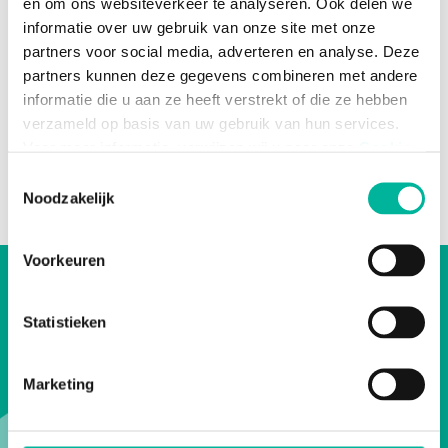
en om ons websiteverkeer te analyseren. Ook delen we
reporting.
Zo krijg je meteen inzicht in de
informatie over uw gebruik van onze site met onze
aanwezigheden van bezoekers, de te
verwachten drukte of de status van
partners voor social media, adverteren en analyse. Deze
afhalingen.
partners kunnen deze gegevens combineren met andere
informatie die u aan ze heeft verstrekt of die ze hebben
verzameld op basis van uw gebruik van hun services.
Voor meer informatie, verwijzen wij u naar onze
Cookie
Policy
.
Toestemmingsselectie
Noodzakelijk
Noodzakelijke cookies zijn essentieel voor het
functioneren van de website en kunnen niet worden
Voorkeuren
geweigerd; hierover bestaat enkel een informatieplicht. U
kunt uw toestemming voor het gebruik van andere
Team up with Twizzit.
cookies op elk moment intrekken via de consent
Statistieken
management tool onderaan de website.
Marketing
Ontdek wat Twizzit te bieden heeft voor
jouw organisatie.