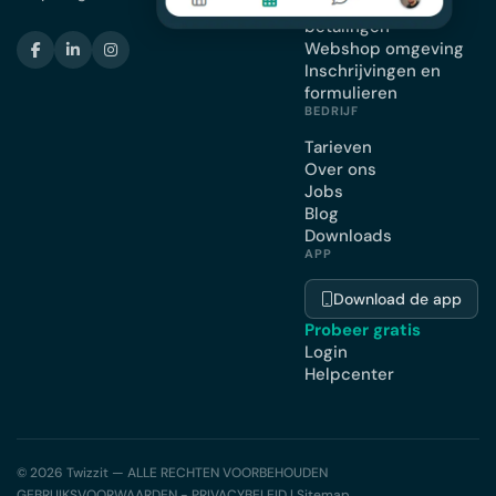
Facturatie en
betalingen
Webshop omgeving
Inschrijvingen en
formulieren
BEDRIJF
Tarieven
Over ons
Jobs
Blog
Downloads
APP
Download de app
Probeer gratis
Login
Helpcenter
© 2026 Twizzit — ALLE RECHTEN VOORBEHOUDEN
GEBRUIKSVOORWAARDEN - PRIVACYBELEID
|
Sitemap