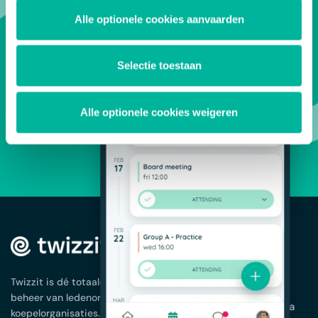
Alle optionele cookies aanvaarden
PROBEER GRATIS
Selectie toestaan
Alle optionele cookies weigeren
OPLOSSINGEN
Ledenbeheer
App voor je
Twizzit is dé totaaloplossing voor het
vereniging
beheer van ledenorganisaties en
Planning en agenda
koepelorganisaties.