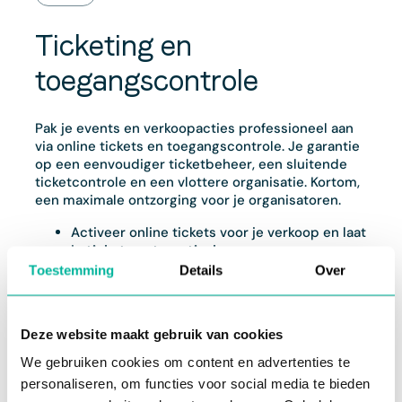
Ticketing en
toegangscontrole
Pak je events en verkoopacties professioneel aan
via online tickets en toegangscontrole. Je garantie
op een eenvoudiger ticketbeheer, een sluitende
ticketcontrole en een vlottere organisatie. Kortom,
een maximale ontzorging voor je organisatoren.
Activeer online tickets voor je verkoop en laat
je
tickets automatisch genereren
en
verzenden
bij elke bestelling.
Toestemming
Details
Over
Controleer
en
valideer
tickets simpelweg
met je gsm. Geen extra toestellen nodig.
Volg de status van alle tickets nauwgezet op.
Deze website maakt gebruik van cookies
Na controle worden tickets meteen afgepunt
om fouten of misbruik te voorkomen.
We gebruiken cookies om content en advertenties te
Analyseer het aantal gebruikte en
personaliseren, om functies voor social media te bieden
beschikbare tickets dankzij
real-time