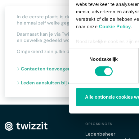
websiteverkeer te analyseren
media, adverteren en analys
In de eerste plaats is de module CRM een tool voor
jo
verstrekt of die ze hebben v
helemaal zelf welke gegevens jullie wensen bij te houd
naar onze
Cookie Policy
.
Daarnaast kan je via Twizzit eenvoudig gegevens dele
en dewelke gedeeld worden met de federatie. Door een
Noodzakelijke cookies zijn e
bestaat enkel een informatie
Omgekeerd zien jullie de behaalde attesten die gekend z
Toestemmingsselectie
via de consent management t
Noodzakelijk
Contacten toevoegen
Leden aansluiten bij de federatie
Alle optionele cookies w
OPLOSSINGEN
Ledenbeheer