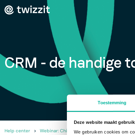
CRM - de handige t
Toestemming
Deze website maakt gebruik
Help center
>
Webinar: Chiro
>
CRM - de handige tool v
We gebruiken cookies om cont