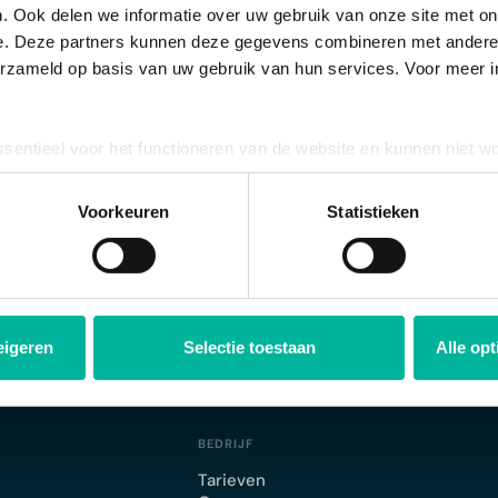
. Ook delen we informatie over uw gebruik van onze site met on
e. Deze partners kunnen deze gegevens combineren met andere i
uw chirogroep
. Je beheert er de gegevens van contacten, famili
erzameld op basis van uw gebruik van hun services. Voor meer in
en.
n met
Chirojeugd Vlaanderen
. Jullie houden als club de touwtj
 lid aan te sluiten bij de federatie, worden de gegevens auto
ssentieel voor het functioneren van de website en kunnen niet w
plicht. U kunt uw toestemming voor het gebruik van andere cook
ijn bij de koepel, ook in jullie CRM terug bij de respectievelij
ool onderaan de website.
Voorkeuren
Statistieken
eigeren
Selectie toestaan
Alle op
BEDRIJF
Tarieven