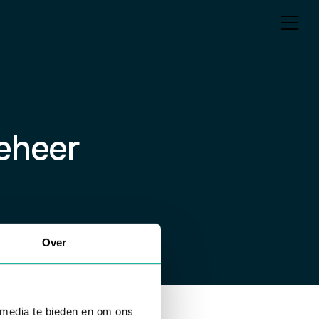
eheer
Over
 media te bieden en om ons