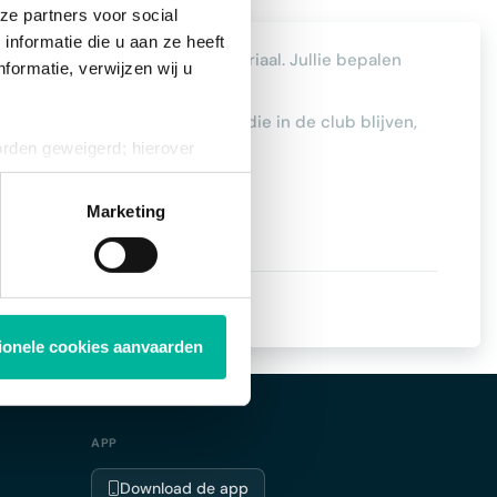
ze partners voor social
nformatie die u aan ze heeft
es, bedrijven, locaties en materiaal. Jullie bepalen
formatie, verwijzen wij u
es in handen over de gegevens die in de club blijven,
matisch gedeeld.
orden geweigerd; hierover
ies op elk moment intrekken
ke leden.
Marketing
tionele cookies aanvaarden
APP
Download de app