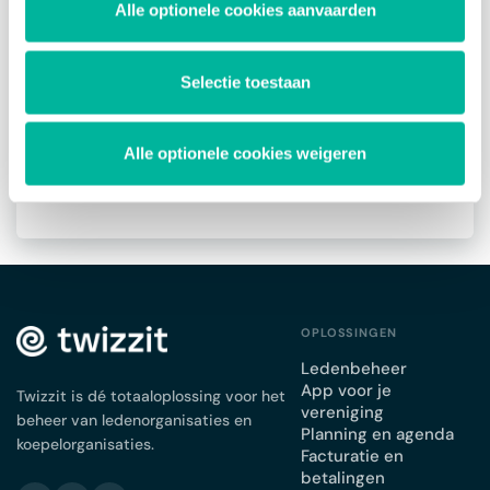
wij zorgen er vervolgens voor dat je ledenlijst
Alle optionele cookies aanvaarden
correct wordt ingeladen.
Selectie toestaan
Over rapporten
Contacten toevoegen
Alle optionele cookies weigeren
Extra velden
OPLOSSINGEN
Ledenbeheer
App voor je
Twizzit is dé totaaloplossing voor het
vereniging
beheer van ledenorganisaties en
Planning en agenda
koepelorganisaties.
Facturatie en
betalingen