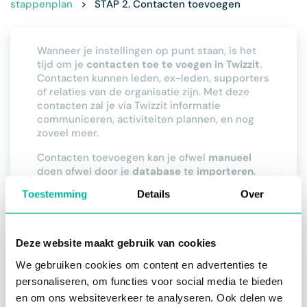
stappenplan
>
STAP 2. Contacten toevoegen
Wanneer je instellingen op punt staan, is het
tijd om je
contacten toe te voegen in Twizzit
.
Contacten kunnen leden, ex-leden, supporters
of relaties van de organisatie zijn. Met deze
contacten zal je via Twizzit informatie
communiceren, activiteiten plannen, en nog
zoveel meer.
Contacten toevoegen kan je ofwel
manueel
doen ofwel door je
database
te
importeren
.
De optie 'database importeren' raden we aan
Toestemming
Details
Over
wanneer je meerdere contacten in bulk wenst
in te laden. We vragen je om
deze template
hiervoor in te vullen en die te bezorgen aan je
customer success officer.
Deze website maakt gebruik van cookies
Vul de lijst aan met de beschikbare
We gebruiken cookies om content en advertenties te
gegevens.
personaliseren, om functies voor social media te bieden
Voeg
extra kolommen
toe aan de
en om ons websiteverkeer te analyseren. Ook delen we
rechterkant voor gegevens die nog niet