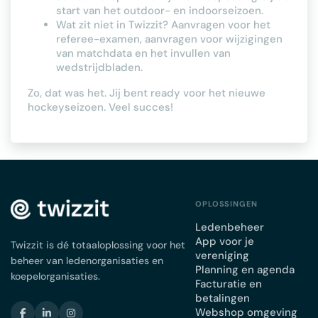
start van het outdoor- en indoorseizoen.
Wat zit niet in Twizzit? Aanvragen voor het
referee-examen, aanvragen voor wijzigingen
van matchdata en het invullen van
wedstrijdbladen.
Zo, dat was het. Jij bent ready voor het nieuwe
hockeyseizoen. Veel succes!
OPLOSSINGEN
Ledenbeheer
App voor je
Twizzit is dé totaaloplossing voor het
vereniging
beheer van ledenorganisaties en
Planning en agenda
koepelorganisaties.
Facturatie en
betalingen
Webshop omgeving