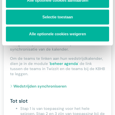
Alle optionele cookies aanvaarden
kan je in Twizzit de automatische synchronisatie
activeren.
Selectie toestaan
Teams / groepen synchroniseren
Alle optionele cookies weigeren
3. Agendasynchronisatie
De agendasynchronisatie slaat op de
synchronisatie van de kalender.
Om de teams te linken aan hun wedstrijdkalender,
dien je in de module '
beheer agenda
' de link
tussen de teams in Twizzit en de teams bij de KBHB
te leggen.
Wedstrijden synchroniseren
Tot slot
Stap 1 is van toepassing voor het hele
seizoen. Stap 2 en 3 zijn van toepassing bij de