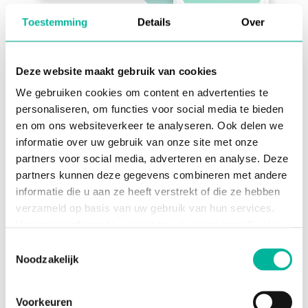
Toestemming
Details
Over
Ontwerp je eigen webshop.
Voeg producten
toe, voorzie productbeschrijvingen en
Deze website maakt gebruik van cookies
afbeeldingen en bepaal de prijzen. Stel indien
gewenst
kortingen
in voor aankopen door
We gebruiken cookies om content en advertenties te
leden of grote aankopen. Klaar!
personaliseren, om functies voor social media te bieden
Volg je stock moeiteloos op dankzij ons
en om ons websiteverkeer te analyseren. Ook delen we
automatisch
voorraadbeheer
en activeer
informatie over uw gebruik van onze site met onze
wachtlijsten
om geen enkele verkoop te
missen.
partners voor social media, adverteren en analyse. Deze
Vereenvoudig je verkoop met
online
partners kunnen deze gegevens combineren met andere
betalingen
en automatische
facturatie
voor
informatie die u aan ze heeft verstrekt of die ze hebben
minder administratiewerk.
verzameld op basis van uw gebruik van hun services.
Werk je met een
afhaalpunt
of
Voor meer informatie, verwijzen wij u naar onze
Cookie
toegangscontrole
? Activeer dan tickets voor
een vlotte afhandeling van bestellingen of
Policy
.
Toestemmingsselectie
controle van tickets.
Noodzakelijk
Je online webshop is 24 op 24 en 7 op 7
Noodzakelijke cookies zijn essentieel voor het
geopend. Kortom, een maximale garantie op
functioneren van de website en kunnen niet worden
verkoop.
Voorkeuren
geweigerd; hierover bestaat enkel een informatieplicht. U