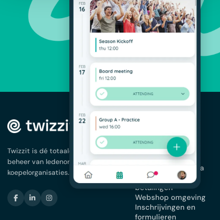
OPLOSSINGEN
Ledenbeheer
App voor je
Twizzit is dé totaaloplossing voor het
vereniging
beheer van ledenorganisaties en
Planning en agenda
koepelorganisaties.
Facturatie en
betalingen
Webshop omgeving
Inschrijvingen en
formulieren