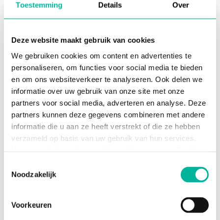
Toestemming
Details
Over
Maak facturen manueel of automatisch op
Deze website maakt gebruik van cookies
volgens het facturatiemodel van jouw
organisatie en genereer honderden facturen
We gebruiken cookies om content en advertenties te
in slechts enkele seconden.
personaliseren, om functies voor social media te bieden
Communiceer
facturen in één klik met je
en om ons websiteverkeer te analyseren. Ook delen we
leden
via
de
app
.
informatie over uw gebruik van onze site met onze
Activeer online betalingen
en laat facturen
automatisch opvolgen en afpunten
.
partners voor social media, adverteren en analyse. Deze
Automatiseer
betalingsherinneringen
zodat
partners kunnen deze gegevens combineren met andere
je ook daaraan niet meer hoeft te denken.
informatie die u aan ze heeft verstrekt of die ze hebben
Corrigeer fouten
in verstuurde facturen op
verzameld op basis van uw gebruik van hun services.
een boekhoudkundig correcte manier
via
Voor meer informatie, verwijzen wij u naar onze
creditnota’s of debetnota’s.
Cookie
Groepeer facturen in
registers
voor een
Policy
.
Toestemmingsselectie
overzichtelijk factuurbeheer.
Noodzakelijk
Exporteer
facturen meteen in het juiste
Noodzakelijke cookies zijn essentieel voor het
formaat naar jouw boekhoudprogramma.
functioneren van de website en kunnen niet worden
Voorkeuren
geweigerd; hierover bestaat enkel een informatieplicht. U