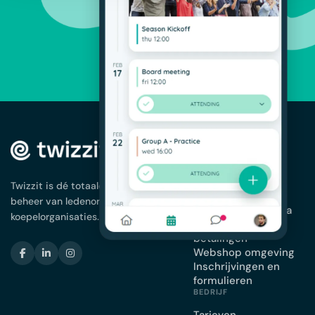
OPLOSSINGEN
Ledenbeheer
App voor je
Twizzit is dé totaaloplossing voor het
vereniging
beheer van ledenorganisaties en
Planning en agenda
koepelorganisaties.
Facturatie en
betalingen
Webshop omgeving
Inschrijvingen en
formulieren
BEDRIJF