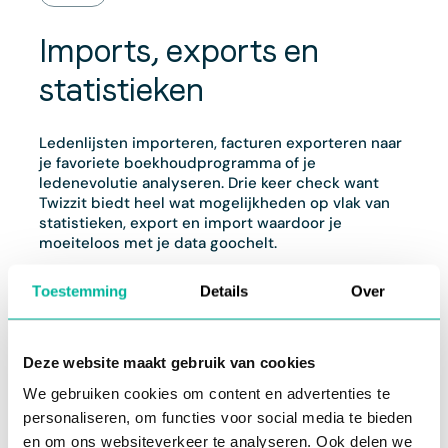
Imports, exports en
statistieken
Ledenlijsten importeren, facturen exporteren naar
je favoriete boekhoudprogramma of je
ledenevolutie analyseren. Drie keer check want
Twizzit biedt heel wat mogelijkheden op vlak van
statistieken, export en import waardoor je
moeiteloos met je data goochelt.
Importeer
gegevens zoals ledenlijsten,
Toestemming
Details
Over
materialen en accommodaties, groepen of
wedstrijden razendsnel in Twizzit dankzij een
in bulk import tool en ga meteen aan de slag
met je data.
Deze website maakt gebruik van cookies
Exporteer
data zoals activiteiten en facturen
We gebruiken cookies om content en advertenties te
moeiteloos voor een verdere externe
personaliseren, om functies voor social media te bieden
dataverwerking, bijvoorbeeld in je
boekhoudprogramma.
en om ons websiteverkeer te analyseren. Ook delen we