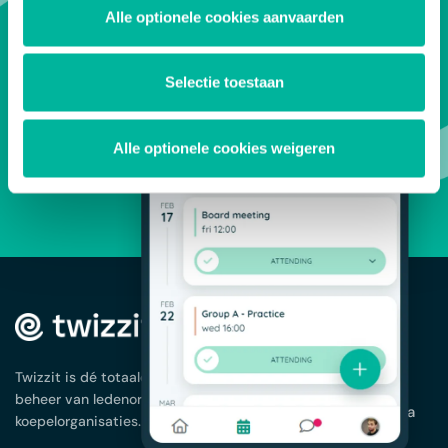
Alle optionele cookies aanvaarden
PROBEER GRATIS
Selectie toestaan
Alle optionele cookies weigeren
OPLOSSINGEN
Ledenbeheer
App voor je
Twizzit is dé totaaloplossing voor het
vereniging
beheer van ledenorganisaties en
Planning en agenda
koepelorganisaties.
Facturatie en