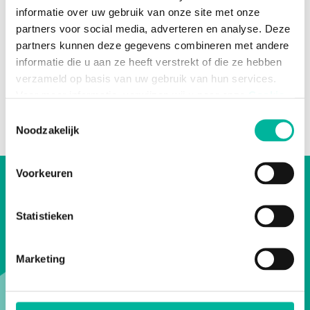
Analyseer statistieken over je leden,
informatie over uw gebruik van onze site met onze
lidmaatschappen, aanwezigheden,
partners voor social media, adverteren en analyse. Deze
nieuwsbrieven, … en stuur bij waar nodig.
partners kunnen deze gegevens combineren met andere
informatie die u aan ze heeft verstrekt of die ze hebben
verzameld op basis van uw gebruik van hun services.
Voor meer informatie, verwijzen wij u naar onze
Cookie
Policy
.
Toestemmingsselectie
Noodzakelijk
Noodzakelijke cookies zijn essentieel voor het
functioneren van de website en kunnen niet worden
Voorkeuren
geweigerd; hierover bestaat enkel een informatieplicht. U
Team up with Twizzit.
kunt uw toestemming voor het gebruik van andere
cookies op elk moment intrekken via de consent
Statistieken
management tool onderaan de website.
Ontdek wat Twizzit te bieden heeft voor
Marketing
jouw organisatie.