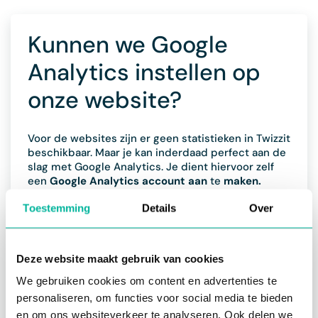
Kunnen we Google
Analytics instellen op
onze website?
Voor de websites zijn er geen statistieken in Twizzit
beschikbaar. Maar je kan inderdaad perfect aan de
slag met Google Analytics. Je dient hiervoor zelf
een
Google Analytics account aan
te
maken.
Vervolgens helpen we je graag met het koppelen
Toestemming
Details
Over
van je Google Analytics account aan je Twizzit
website. Hiervoor dien je ons het
metings-ID
te
bezorgen.
Dit begint met 'G-'. Om je metings-ID
Deze website maakt gebruik van cookies
terug te vinden, ga je naar
https://analytics.google.com/
. Bovenaan zie je een
We gebruiken cookies om content en advertenties te
kader waarin staat 'Nog geen gegevens gekregen
personaliseren, om functies voor social media te bieden
van uw website'. In de zin daaronder staat het
en om ons websiteverkeer te analyseren. Ook delen we