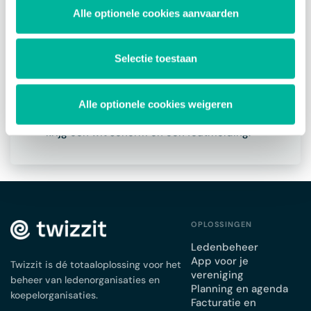
Website publiceren
Alle optionele cookies aanvaarden
FAQ
Selectie toestaan
Hoe kan ik HTTPS instellen voor mijn website?
Kunnen we Google Analytics instellen op onze
website?
Alle optionele cookies weigeren
Mijn website is plots niet meer zichtbaar? Ik
krijg een wit scherm en een foutmelding.
OPLOSSINGEN
Ledenbeheer
App voor je
Twizzit is dé totaaloplossing voor het
vereniging
beheer van ledenorganisaties en
Planning en agenda
koepelorganisaties.
Facturatie en