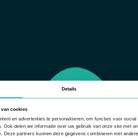
Details
 van cookies
ent en advertenties te personaliseren, om functies voor social
. Ook delen we informatie over uw gebruik van onze site met on
e. Deze partners kunnen deze gegevens combineren met andere i