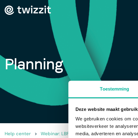
Planning
Toestemming
Deze website maakt gebruik
We gebruiken cookies om cont
websiteverkeer te analyseren
Help center
>
Webinar: LBFA
>
Planning
media, adverteren en analys