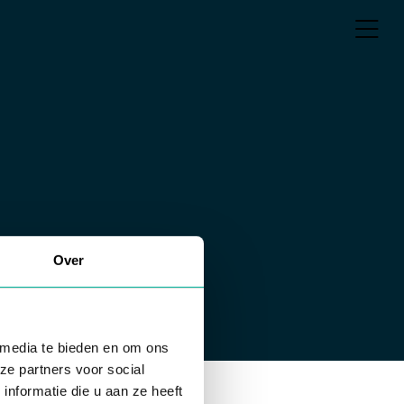
Over
 media te bieden en om ons
ze partners voor social
nformatie die u aan ze heeft