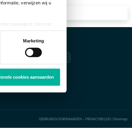
formatie, verwijzen wij u
orden geweigerd; hierover
ies op elk moment intrekken
Marketing
APP
Download de app
Probeer gratis
Login
tionele cookies aanvaarden
Helpcenter
GEBRUIKSVOORWAARDEN - PRIVACYBELEID
|
Sitemap