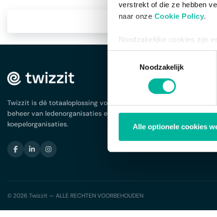
verstrekt of die ze hebben v
naar onze
Cookie Policy
.
Noodzakelijke cookies zijn e
bestaat enkel een informatie
Toestemmingsselectie
via de consent management t
Noodzakelijk
OPLOSSINGEN
Ledenbeheer
App voor je vereniging
Twizzit is dé totaaloplossing voor het
Planning en agenda
beheer van ledenorganisaties en
Facturatie en betalinge
koepelorganisaties.
Alle optionele cookies w
Webshop omgeving
Inschrijvingen en formu
© 2026 Twizzit — ALLE RECHTEN VOORBEHOUDEN