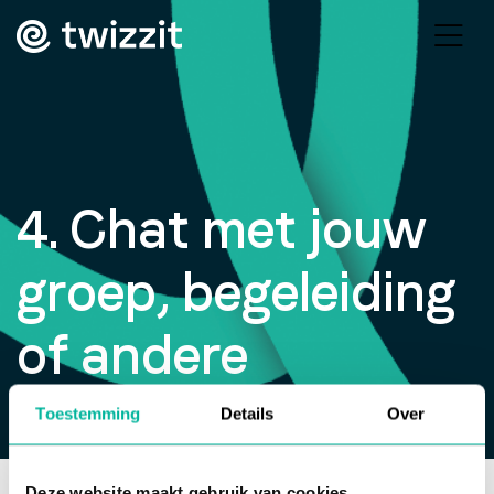
4. Chat met jouw
groep, begeleiding
of andere
personen
Toestemming
Details
Over
Deze website maakt gebruik van cookies