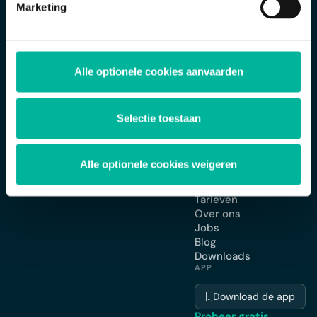
Marketing
OPLOSSINGEN
Ledenbeheer
App voor je
Twizzit is dé totaaloplossing voor het
Alle optionele cookies aanvaarden
vereniging
beheer van ledenorganisaties en
Planning en agenda
koepelorganisaties.
Facturatie en
Selectie toestaan
betalingen
Webshop omgeving
Inschrijvingen en
formulieren
Alle optionele cookies weigeren
BEDRIJF
Tarieven
Over ons
Jobs
Blog
Downloads
APP
Download de app
Probeer gratis