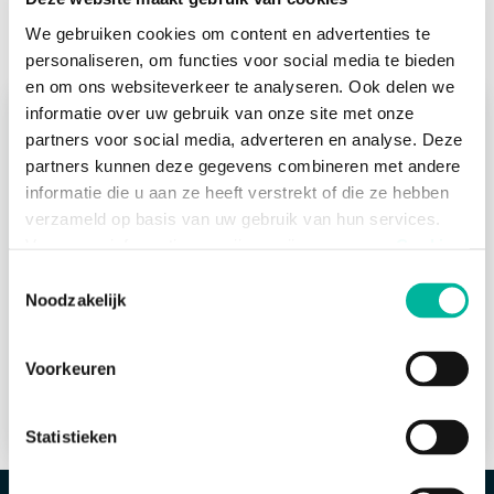
Help center
>
Aan de slag met Twizzit als eindgebruiker
>
4. Chat met jouw groep, begeleiding of andere
We gebruiken cookies om content en advertenties te
personen
personaliseren, om functies voor social media te bieden
en om ons websiteverkeer te analyseren. Ook delen we
informatie over uw gebruik van onze site met onze
Gebruik de Twizzit-chat om te communiceren
partners voor social media, adverteren en analyse. Deze
met leden van jouw groep, begeleiders of
andere personen binnen jouw organisatie.
partners kunnen deze gegevens combineren met andere
Start een (groeps)gesprek en deel hier ook
informatie die u aan ze heeft verstrekt of die ze hebben
activiteiten, documenten en polls met
verzameld op basis van uw gebruik van hun services.
anderen..
Voor meer informatie, verwijzen wij u naar onze
Cookie
Policy
.
Toestemmingsselectie
Een chat gesprek starten
Noodzakelijk
Noodzakelijke cookies zijn essentieel voor het
Polls organiseren in de chat
functioneren van de website en kunnen niet worden
Voorkeuren
geweigerd; hierover bestaat enkel een informatieplicht. U
Bestanden doorsturen in de chat
kunt uw toestemming voor het gebruik van andere
cookies op elk moment intrekken via de consent
Statistieken
management tool onderaan de website.