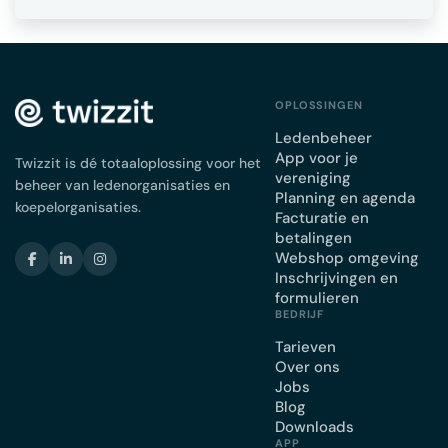
OPLOSSINGEN
Ledenbeheer
App voor je
Twizzit is dé totaaloplossing voor het
vereniging
beheer van ledenorganisaties en
Planning en agenda
koepelorganisaties.
Facturatie en
betalingen
Webshop omgeving
Inschrijvingen en
formulieren
BEDRIJF
Tarieven
Over ons
Jobs
Blog
Downloads
APP