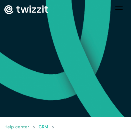
Help center
>
CRM
>