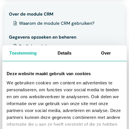
Over de module CRM
Waarom de module CRM gebruiken?
Gegevens opzoeken en beheren
Profiel raadplegen
Toestemming
Details
Over
Uitgebreid zoeken
Nuttige zoekopdrachten
Zoekopdracht opslaan
Deze website maakt gebruik van cookies
Kolommen beheren
We gebruiken cookies om content en advertenties te
Statistieken raadplegen
personaliseren, om functies voor social media te bieden
en om ons websiteverkeer te analyseren. Ook delen we
Contacten en leden beheren
informatie over uw gebruik van onze site met onze
Contacten toevoegen
partners voor social media, adverteren en analyse. Deze
partners kunnen deze gegevens combineren met andere
Contactprofiel onderdelen
informatie die u aan ze heeft verstrekt of die ze hebben
Contacten uitnodigen om Twizzit te gebruiken