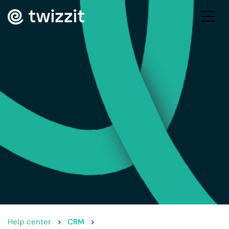
Help center
>
CRM
>