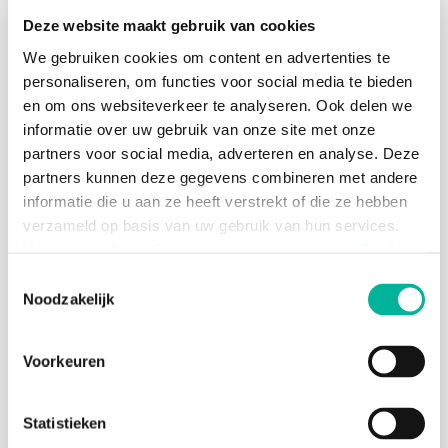
Deze website maakt gebruik van cookies
Over de module CRM
We gebruiken cookies om content en advertenties te
Waarom de module CRM gebruiken?
personaliseren, om functies voor social media te bieden
en om ons websiteverkeer te analyseren. Ook delen we
Gegevens opzoeken en beheren
informatie over uw gebruik van onze site met onze
Profiel raadplegen
partners voor social media, adverteren en analyse. Deze
Uitgebreid zoeken
partners kunnen deze gegevens combineren met andere
informatie die u aan ze heeft verstrekt of die ze hebben
Nuttige zoekopdrachten
verzameld op basis van uw gebruik van hun services.
Zoekopdracht opslaan
Voor meer informatie, verwijzen wij u naar onze
Cookie
Kolommen beheren
Policy
.
Toestemmingsselectie
Statistieken raadplegen
Noodzakelijk
Noodzakelijke cookies zijn essentieel voor het
Contacten en leden beheren
functioneren van de website en kunnen niet worden
Voorkeuren
Contacten toevoegen
geweigerd; hierover bestaat enkel een informatieplicht. U
kunt uw toestemming voor het gebruik van andere
Contactprofiel onderdelen
cookies op elk moment intrekken via de consent
Statistieken
Contacten uitnodigen om Twizzit te gebruiken
management tool onderaan de website.