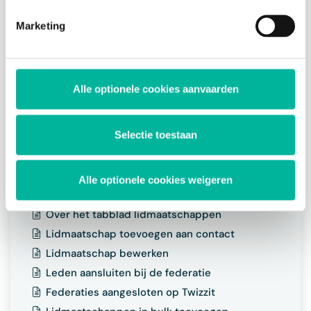
Extra veld waarden in bulk bewerken
Duplicate contacten samenvoegen
Marketing
Chatbericht versturen naar contacten
Gepersonaliseerde documenten maken
Attesten maken
Alle optionele cookies aanvaarden
Lidkaarten downloaden
Contacten exporteren
Selectie toestaan
Contacten verwijderen
Lidmaatschappen beheren
Alle optionele cookies weigeren
Waarom lidmaatschappen gebruiken
Over het tabblad lidmaatschappen
Lidmaatschap toevoegen aan contact
Lidmaatschap bewerken
Leden aansluiten bij de federatie
Federaties aangesloten op Twizzit