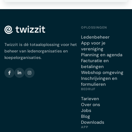
OPLOSSINGEN
Ledenbeheer
App voor je
Twizzit is dé totaaloplossing voor het
vereniging
beheer van ledenorganisaties en
Planning en agenda
koepelorganisaties.
Facturatie en
betalingen
Webshop omgeving
Inschrijvingen en
formulieren
BEDRIJF
Tarieven
Over ons
Jobs
Blog
Downloads
APP