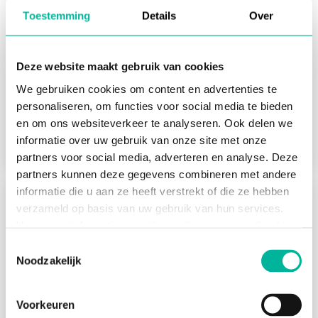
Toestemming
Details
Over
Indien je dit nauwkeurig opvolgt kan je bovendien
voorwaarden bepalen die steunen op het aantal
Deze website maakt gebruik van cookies
keer dat iemand niet is opgedaagd.
Zo kan je het
bijvoorbeeld onmogelijk maken voor iemand om
We gebruiken cookies om content en advertenties te
opnieuw te reserveren wanneer de persoon in
personaliseren, om functies voor social media te bieden
kwestie de afgelopen maand 2x gereserveerd
en om ons websiteverkeer te analyseren. Ook delen we
heeft en niet is komen opdagen.
informatie over uw gebruik van onze site met onze
partners voor social media, adverteren en analyse. Deze
partners kunnen deze gegevens combineren met andere
informatie die u aan ze heeft verstrekt of die ze hebben
Over de module reservaties
verzameld op basis van uw gebruik van hun services.
Voor meer informatie, verwijzen wij u naar onze
Waarom de module reservaties gebruiken?
Cookie
Policy
.
Toestemmingsselectie
Reservaties instellen
Noodzakelijk
Noodzakelijke cookies zijn essentieel voor het
Resources toevoegen / beheren
functioneren van de website en kunnen niet worden
Reservaties activeren voor resources
Voorkeuren
geweigerd; hierover bestaat enkel een informatieplicht. U