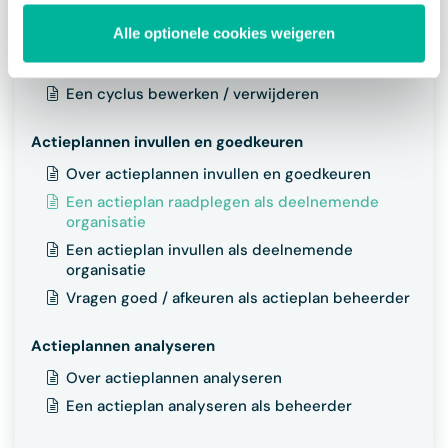
Over een actieplan bewerken
Alle optionele cookies weigeren
Een categorie bewerken / verwijderen
Een vraag bewerken / verwijderen
Een cyclus bewerken / verwijderen
Actieplannen invullen en goedkeuren
Over actieplannen invullen en goedkeuren
Een actieplan raadplegen als deelnemende
organisatie
Een actieplan invullen als deelnemende
organisatie
Vragen goed / afkeuren als actieplan beheerder
Actieplannen analyseren
Over actieplannen analyseren
Een actieplan analyseren als beheerder