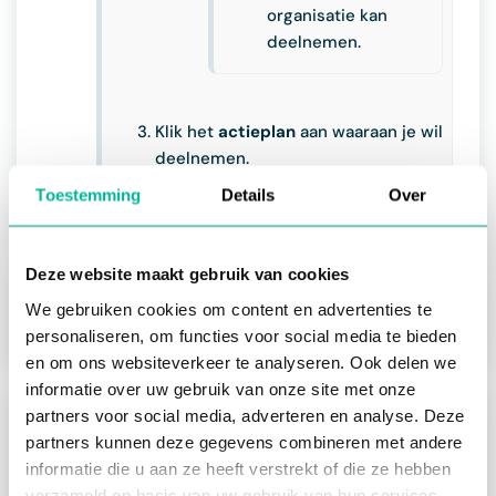
organisatie kan
deelnemen.
Klik het
actieplan
aan waaraan je wil
deelnemen.
Toestemming
Details
Over
Deze website maakt gebruik van cookies
Volgende:
Een actieplan invullen als
We gebruiken cookies om content en advertenties te
deelnemende organisatie
personaliseren, om functies voor social media te bieden
en om ons websiteverkeer te analyseren. Ook delen we
informatie over uw gebruik van onze site met onze
partners voor social media, adverteren en analyse. Deze
Over de module actieplannen
partners kunnen deze gegevens combineren met andere
Wat zijn actieplannen?
informatie die u aan ze heeft verstrekt of die ze hebben
Waarom actieplannen gebruiken?
verzameld op basis van uw gebruik van hun services.