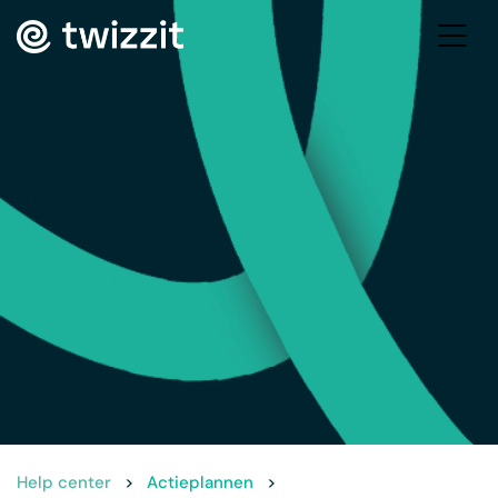
Help center
>
Actieplannen
>