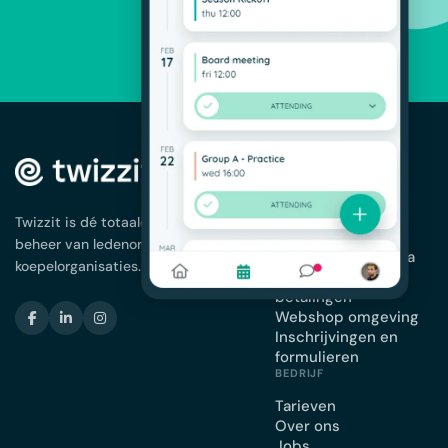
OPLOSSINGEN
Ledenbeheer
App voor je
Twizzit is dé totaaloplossing voor het
vereniging
beheer van ledenorganisaties en
Planning en agenda
koepelorganisaties.
Facturatie en
betalingen
Webshop omgeving
Inschrijvingen en
formulieren
BEDRIJF
Tarieven
Over ons
Jobs