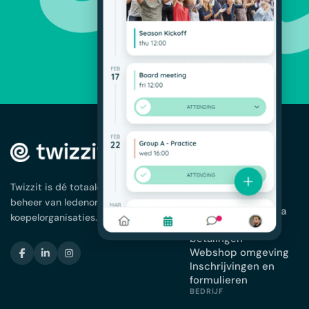
OPLOSSINGEN
Ledenbeheer
App voor je
Twizzit is dé totaaloplossing voor het
vereniging
beheer van ledenorganisaties en
Planning en agenda
koepelorganisaties.
Facturatie en
betalingen
Webshop omgeving
Inschrijvingen en
formulieren
BEDRIJF