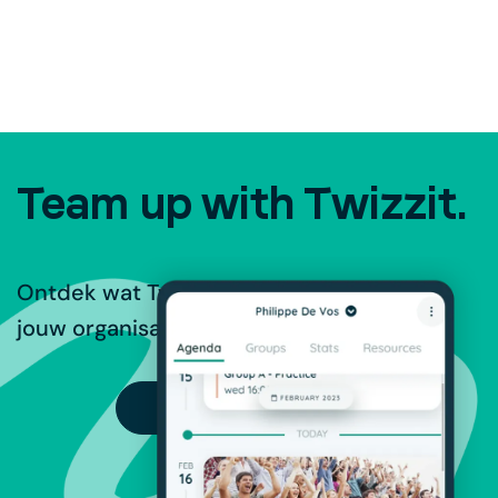
Team up with Twizzit.
Ontdek wat Twizzit te bieden heeft voor
jouw organisatie.
PROBEER GRATIS