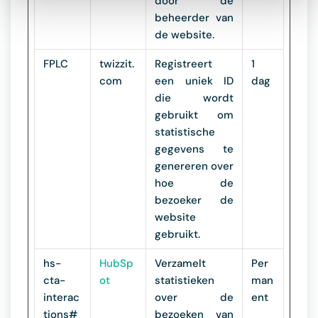
door de
beheerder van
de website.
FPLC
twizzit.
Registreert
1
com
een uniek ID
dag
die wordt
gebruikt om
statistische
gegevens te
genereren over
hoe de
bezoeker de
website
gebruikt.
hs-
HubSp
Verzamelt
Per
cta-
ot
statistieken
man
interac
over de
ent
tions#
bezoeken van