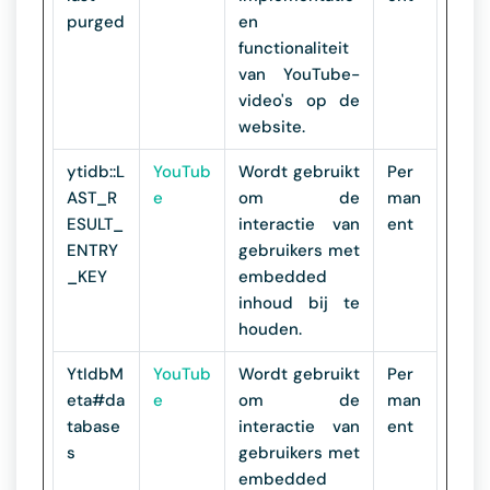
purged
en
functionaliteit
van YouTube-
video's op de
website.
ytidb::L
YouTub
Wordt gebruikt
Per
AST_R
e
om de
man
ESULT_
interactie van
ent
ENTRY
gebruikers met
_KEY
embedded
inhoud bij te
houden.
YtIdbM
YouTub
Wordt gebruikt
Per
eta#da
e
om de
man
tabase
interactie van
ent
s
gebruikers met
embedded