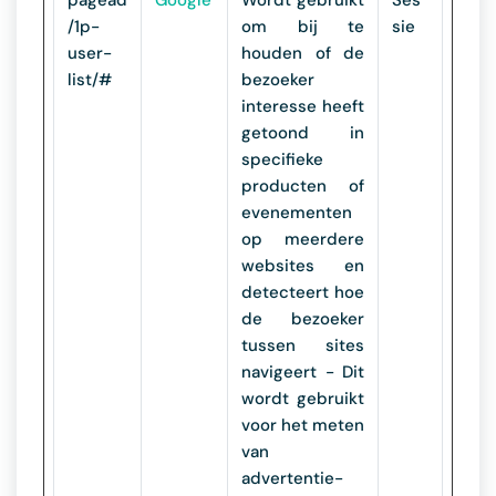
pagead
Google
Wordt gebruikt
Ses
/1p-
om bij te
sie
user-
houden of de
list/#
bezoeker
interesse heeft
getoond in
specifieke
producten of
evenementen
op meerdere
websites en
detecteert hoe
de bezoeker
tussen sites
navigeert - Dit
wordt gebruikt
voor het meten
van
advertentie-