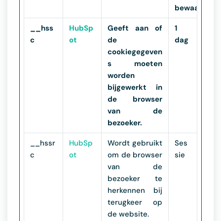
bewaartermi
__hss
HubSp
Geeft aan of
1
c
ot
de
dag
cookiegegeven
s moeten
worden
bijgewerkt in
de browser
van de
bezoeker.
__hssr
HubSp
Wordt gebruikt
Ses
c
ot
om de browser
sie
van de
bezoeker te
herkennen bij
terugkeer op
de website.