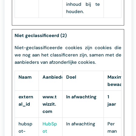
inhoud bij te
houden.
Niet geclassificeerd (2)
Niet-geclassificeerde cookies zijn cookies die
we nog aan het classificeren zijn, samen met de
aanbieders van afzonderlijke cookies.
Naam
Aanbieder
Doel
Maximale
bewaartermi
extern
www.t
In afwachting
1
al_id
wizzit.
jaar
com
hubsp
HubSp
In afwachting
Per
ot-
ot
man