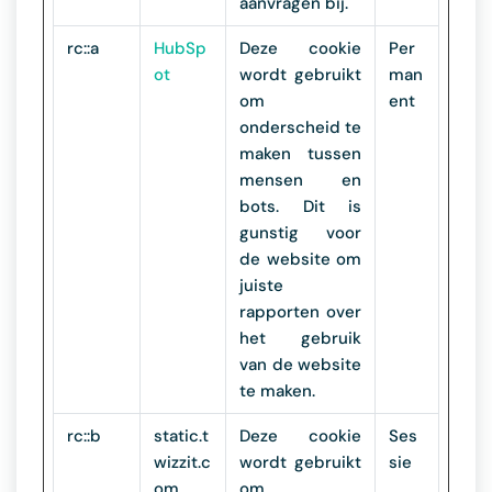
aanvragen bij.
rc::a
HubSp
Deze cookie
Per
ot
wordt gebruikt
man
om
ent
onderscheid te
maken tussen
mensen en
bots. Dit is
gunstig voor
de website om
juiste
rapporten over
het gebruik
van de website
te maken.
rc::b
static.t
Deze cookie
Ses
wizzit.c
wordt gebruikt
sie
om
om