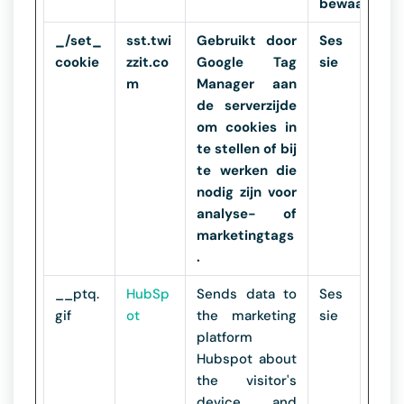
bewaartermi
_/set_
sst.twi
Gebruikt door
Ses
cookie
zzit.co
Google Tag
sie
m
Manager aan
de serverzijde
om cookies in
te stellen of bij
te werken die
nodig zijn voor
analyse- of
marketingtags
.
__ptq.
HubSp
Sends data to
Ses
gif
ot
the marketing
sie
platform
Hubspot about
the visitor's
device and