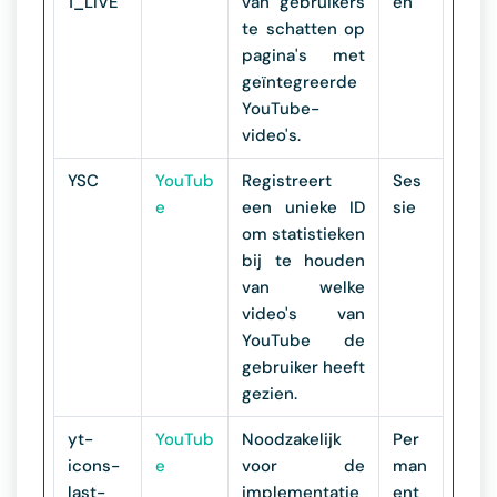
1_LIVE
van gebruikers
en
te schatten op
pagina's met
geïntegreerde
YouTube-
video's.
YSC
YouTub
Registreert
Ses
e
een unieke ID
sie
om statistieken
bij te houden
van welke
video's van
YouTube de
gebruiker heeft
gezien.
yt-
YouTub
Noodzakelijk
Per
icons-
e
voor de
man
last-
implementatie
ent