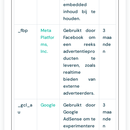
embedded
inhoud bij te
houden.
_fbp
Meta
Gebruikt door
3
Platfor
Facebook om
maa
ms,
een reeks
nde
Inc.
advertentiepro
n
ducten te
leveren, zoals
realtime
bieden van
externe
adverteerders.
_gcl_a
Google
Gebruikt door
3
u
Google
maa
AdSense om te
nde
experimentere
n