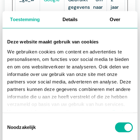
gegevens naar
jaar
Google
Toestemming
Details
Over
Analytics te
verzenden
over het
Deze website maakt gebruik van cookies
apparaat en
We gebruiken cookies om content en advertenties te
het gedrag van
personaliseren, om functies voor social media te bieden
de bezoeker.
en om ons websiteverkeer te analyseren. Ook delen we
Traceert de
informatie over uw gebruik van onze site met onze
bezoeker op
partners voor social media, adverteren en analyse. Deze
verschillende
partners kunnen deze gegevens combineren met andere
apparaten en
informatie die u aan ze heeft verstrekt of die ze hebben
marketingkanal
verzameld op basis van uw gebruik van hun services.
en.
Voor meer informatie, verwijzen wij u naar onze
Cookie
FPAU
twizzit.
Wijst een
3
Policy
.
Toestemmingsselectie
com
specifieke ID
maa
Noodzakelijk
toe aan de
nde
Noodzakelijke cookies zijn essentieel voor het