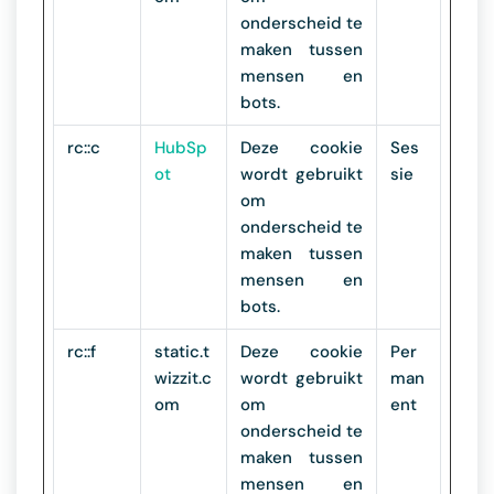
onderscheid te
maken tussen
mensen en
bots.
rc::c
HubSp
Deze cookie
Ses
ot
wordt gebruikt
sie
om
onderscheid te
maken tussen
mensen en
bots.
rc::f
static.t
Deze cookie
Per
wizzit.c
wordt gebruikt
man
om
om
ent
onderscheid te
maken tussen
mensen en