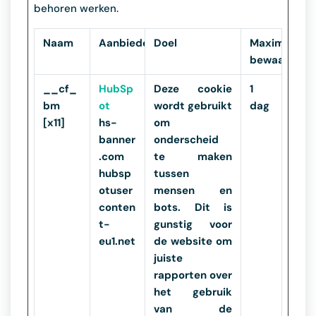
behoren werken.
Naam
Aanbieder
Doel
Maximale
bewaartermi
__cf_
HubSp
Deze cookie
1
bm
ot
wordt gebruikt
dag
[x11]
hs-
om
banner
onderscheid
.com
te maken
hubsp
tussen
otuser
mensen en
conten
bots. Dit is
t-
gunstig voor
eu1.net
de website om
juiste
rapporten over
het gebruik
van de