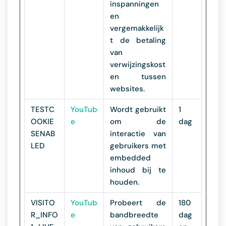
inspanningen
en
vergemakkelijk
t de betaling
van
verwijzingskost
en tussen
websites.
TESTC
YouTub
Wordt gebruikt
1
OOKIE
e
om de
dag
SENAB
interactie van
LED
gebruikers met
embedded
inhoud bij te
houden.
VISITO
YouTub
Probeert de
180
R_INFO
e
bandbreedte
dag