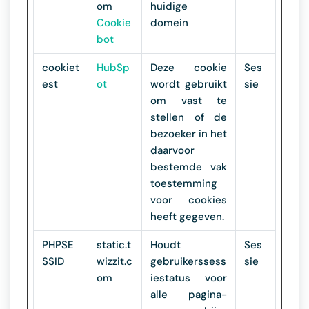
om
huidige
Cookie
domein
bot
cookiet
HubSp
Deze cookie
Ses
est
ot
wordt gebruikt
sie
om vast te
stellen of de
bezoeker in het
daarvoor
bestemde vak
toestemming
voor cookies
heeft gegeven.
PHPSE
static.t
Houdt
Ses
SSID
wizzit.c
gebruikerssess
sie
om
iestatus voor
alle pagina-