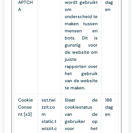
APTCH
wordt gebruikt
dag
A
om
en
onderscheid te
maken tussen
mensen en
bots. Dit is
gunstig voor
de website om
juiste
rapporten over
het gebruik
van de website
te maken.
Cookie
sst.twi
Slaat de
186
Conse
zzit.co
cookiestatus
dag
nt [x3]
m
van de
en
static.t
gebruiker op
wizzit.c
voor het