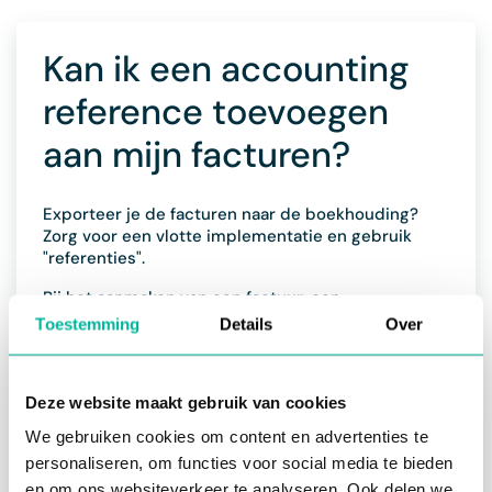
Kan ik een accounting
reference toevoegen
aan mijn facturen?
Exporteer je de facturen naar de boekhouding?
Zorg voor een vlotte implementatie en gebruik
"referenties".
Bij het aanmaken van een factuur, een
facturatiemodel, of een inschrijvingsformulier van
Toestemming
Details
Over
waaruit gefactureerd wordt, kan je voor elke lijn of
product een referentie opgeven.
Deze referentie kan vervolgens gebruikt worden
Deze website maakt gebruik van cookies
om de factuur eenvoudig in te boeken in de
boekhouding.Waar geef ik de referentie in?
We gebruiken cookies om content en advertenties te
personaliseren, om functies voor social media te bieden
Bij het aanmaken van
manuele facturen
kan
en om ons websiteverkeer te analyseren. Ook delen we
je vooraan elke lijn op het pijltje klikken.