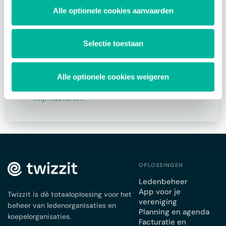
Alle optionele cookies aanvaarden
Wanneer dien ik een nieuw register aan te
maken?
Kan ik hetzelfde register gebruiken over
Selectie toestaan
seizoenen heen?
Kan ik ook mijn sponsors automatisch
factureren?
Alle optionele cookies weigeren
Kan ik een accounting reference toevoegen aan
mijn facturen?
OPLOSSINGEN
Ledenbeheer
App voor je
Twizzit is dé totaaloplossing voor het
vereniging
beheer van ledenorganisaties en
Planning en agenda
koepelorganisaties.
Facturatie en