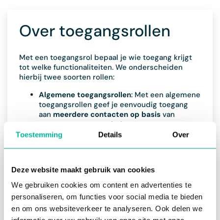
Over toegangsrollen
Met een toegangsrol bepaal je wie toegang krijgt
tot welke functionaliteiten. We onderscheiden
hierbij twee soorten rollen:
Algemene toegangsrollen
: Met een algemene
toegangsrollen geef je eenvoudig toegang
aan
meerdere contacten
op basis
van
groepen
waartoe ze behoren,
lidmaatschappen
waarover ze beschikken of
Toestemming
Details
Over
taken
die ze uitvoeren. Dit type toegangsrol
is het eenvoudigst in gebruik. Je stelt deze
rollen eenmalig in en wanneer er nieuwe
Deze website maakt gebruik van cookies
leden bijkomen of functies/groepen/taken
wijzigen, berekent Twizzit automatisch de
We gebruiken cookies om content en advertenties te
correcte toegangen. Ze vereisen dus weinig
personaliseren, om functies voor social media te bieden
opvolging.
en om ons websiteverkeer te analyseren. Ook delen we
Individuele toegangsrollen
: Een individuele