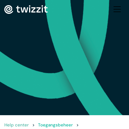
Help center
>
Toegangsbeheer
>