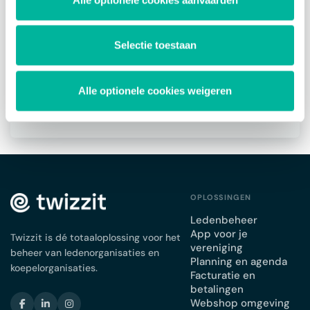
Over toegangsrollen
Toegangsrollen admins
Selectie toestaan
Toegangsrollen toevoegen
Toegangsrollen wijzigen
Toegangen analyseren
Alle optionele cookies weigeren
Contacten blokkeren
OPLOSSINGEN
Ledenbeheer
App voor je
Twizzit is dé totaaloplossing voor het
vereniging
beheer van ledenorganisaties en
Planning en agenda
koepelorganisaties.
Facturatie en
betalingen
Webshop omgeving