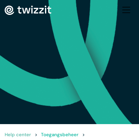
Help center
>
Toegangsbeheer
>