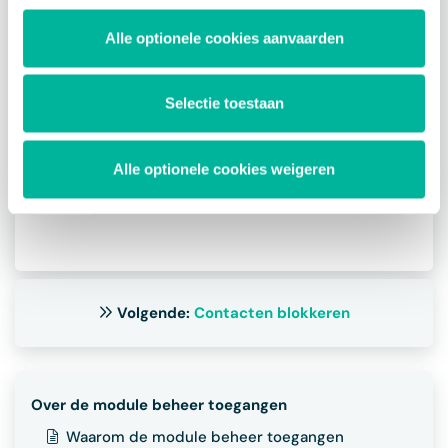
module of functionaliteit.
Vervolgens krijg je een overzicht
Alle optionele cookies aanvaarden
van alle contacten die toegang
hebben tot de geselecteerde
Selectie toestaan
module of functionaliteit.
Klik op de naam van een contact
om na te gaan welke toegangsrollen
Alle optionele cookies weigeren
deze toegang verlenen.
Volgende:
Contacten blokkeren
Over de module beheer toegangen
Waarom de module beheer toegangen