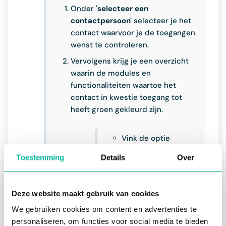
Onder
'selecteer een
contactpersoon'
selecteer je het
contact waarvoor je de toegangen
wenst te controleren.
Vervolgens krijg je een overzicht
waarin de modules en
functionaliteiten waartoe het
contact in kwestie toegang tot
heeft groen gekleurd zijn.
Vink de optie
'inactieve
Toestemming
Details
Over
toegangsopties
verbergen'
aan om
enkel de modules en
Deze website maakt gebruik van cookies
functionaliteiten te
We gebruiken cookies om content en advertenties te
tonen waartoe het
personaliseren, om functies voor social media te bieden
contact toegang tot