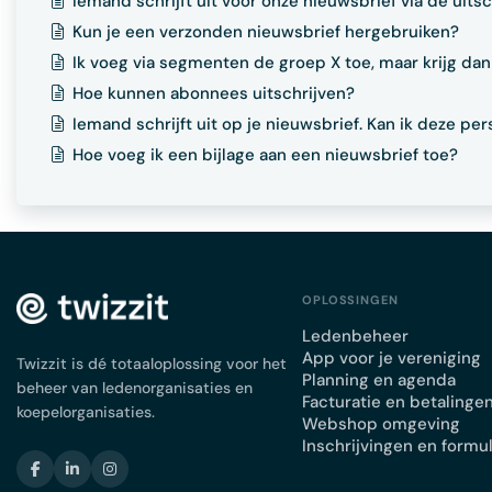
Iemand schrijft uit voor onze nieuwsbrief via de uits
Kun je een verzonden nieuwsbrief hergebruiken?
Ik voeg via segmenten de groep X toe, maar krijg dan 
Hoe kunnen abonnees uitschrijven?
Iemand schrijft uit op je nieuwsbrief. Kan ik deze p
Hoe voeg ik een bijlage aan een nieuwsbrief toe?
OPLOSSINGEN
Ledenbeheer
App voor je vereniging
Twizzit is dé totaaloplossing voor het
Planning en agenda
beheer van ledenorganisaties en
Facturatie en betalinge
koepelorganisaties.
Webshop omgeving
Inschrijvingen en formu