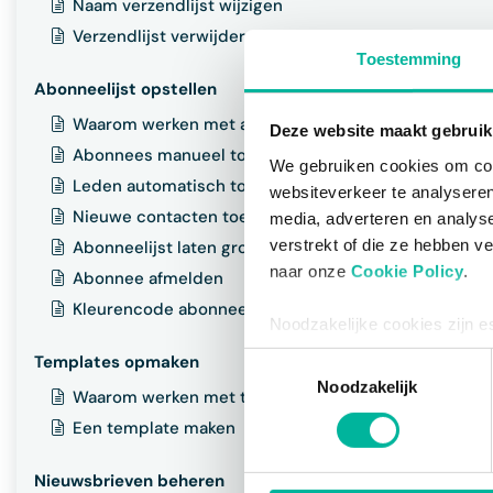
Naam verzendlijst wijzigen
Verzendlijst verwijderen
Toestemming
Abonneelijst opstellen
Waarom werken met abonnees
Deze website maakt gebruik
Abonnees manueel toevoegen
We gebruiken cookies om cont
Leden automatisch toevoegen
websiteverkeer te analyseren
Nieuwe contacten toevoegen
media, adverteren en analys
verstrekt of die ze hebben v
Abonneelijst laten groeien via inschrijvingsformulier
naar onze
Cookie Policy
.
Abonnee afmelden
Kleurencode abonneelijst
Noodzakelijke cookies zijn e
bestaat enkel een informatie
Toestemmingsselectie
Templates opmaken
via de consent management t
Noodzakelijk
Waarom werken met templates
Een template maken
Nieuwsbrieven beheren