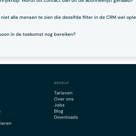
chrijfknop. Wordt dit contact dan uit de abonneelijst gehaald?
niet alle mensen te zien die dezelfde filter in de CRM wel opl
ersoon in de toekomst nog bereiken?
BEDRIJF
Tarieven
Over ons
Jobs
n
Blog
Downloads
lieren