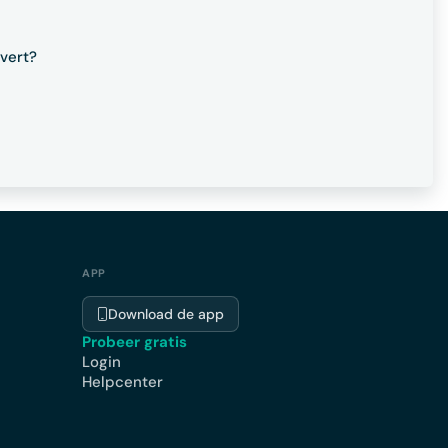
evert?
APP
Download de app
Probeer gratis
Login
Helpcenter