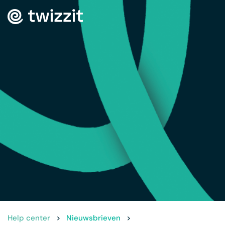
Help center
>
Nieuwsbrieven
>