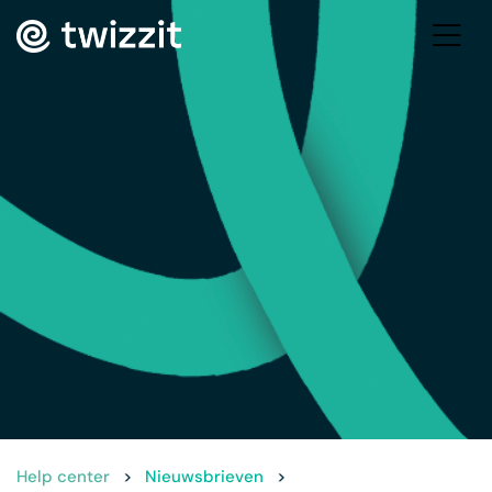
Help center
>
Nieuwsbrieven
>