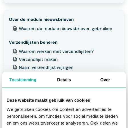
Over de module nieuwsbrieven
Waarom de module nieuwsbrieven gebruiken
Verzendlijsten beheren
Waarom werken met verzendlijsten?
Verzendlijst maken
Naam verzendlijst wijzigen
Verzendlijst verwijderen
Toestemming
Details
Over
Abonneelijst opstellen
Waarom werken met abonnees
Deze website maakt gebruik van cookies
Abonnees manueel toevoegen
We gebruiken cookies om content en advertenties te
Leden automatisch toevoegen
personaliseren, om functies voor social media te bieden
Nieuwe contacten toevoegen
en om ons websiteverkeer te analyseren. Ook delen we