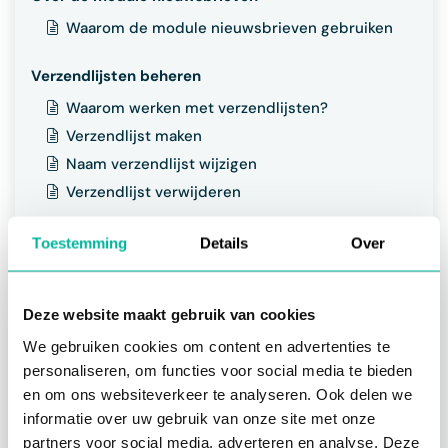
Waarom de module nieuwsbrieven gebruiken
Verzendlijsten beheren
Waarom werken met verzendlijsten?
Verzendlijst maken
Naam verzendlijst wijzigen
Verzendlijst verwijderen
Abonneelijst opstellen
Toestemming
Details
Over
Waarom werken met abonnees
Abonnees manueel toevoegen
Deze website maakt gebruik van cookies
Leden automatisch toevoegen
We gebruiken cookies om content en advertenties te
Nieuwe contacten toevoegen
personaliseren, om functies voor social media te bieden
Abonneelijst laten groeien via
en om ons websiteverkeer te analyseren. Ook delen we
inschrijvingsformulieren
informatie over uw gebruik van onze site met onze
Abonnee afmelden
partners voor social media, adverteren en analyse. Deze