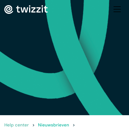
Help center
>
Nieuwsbrieven
>