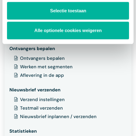
Elementen opmaken
Twizzit informatie integreren
Selectie toestaan
Nieuwsbrief personaliseren
Voorbeeld bekijken
Alle optionele cookies weigeren
Meerdere talen
Ontvangers bepalen
Ontvangers bepalen
Werken met segmenten
Aflevering in de app
Nieuwsbrief verzenden
Verzend instellingen
Testmail verzenden
Nieuwsbrief inplannen / verzenden
Statistieken