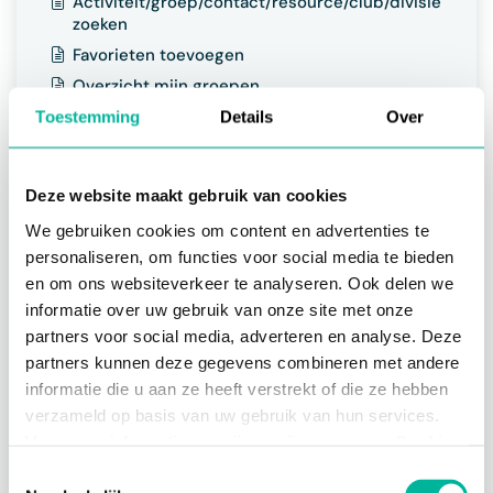
Activiteit/groep/contact/resource/club/divisie
zoeken
Favorieten toevoegen
Overzicht mijn groepen
Toestemming
Details
Over
Chat
Over chat
Deze website maakt gebruik van cookies
Een chat gesprek starten
We gebruiken cookies om content en advertenties te
Chat titel wijzigen
personaliseren, om functies voor social media te bieden
Chat beheren
en om ons websiteverkeer te analyseren. Ook delen we
Chat dempen
informatie over uw gebruik van onze site met onze
Werken met chat verzendlijsten
partners voor social media, adverteren en analyse. Deze
Polls organiseren in de chat
partners kunnen deze gegevens combineren met andere
informatie die u aan ze heeft verstrekt of die ze hebben
Bestanden doorsturen in de chat
verzameld op basis van uw gebruik van hun services.
Leesbewijzen controleren
Voor meer informatie, verwijzen wij u naar onze
Cookie
Policy
.
Notificaties
Toestemmingsselectie