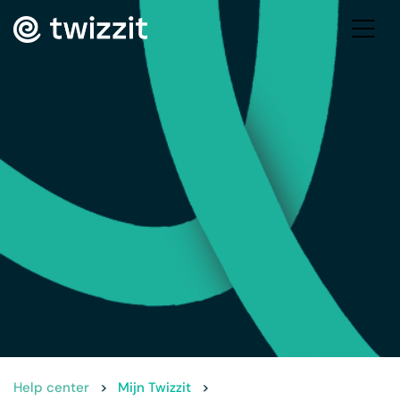
Help center
>
Mijn Twizzit
>