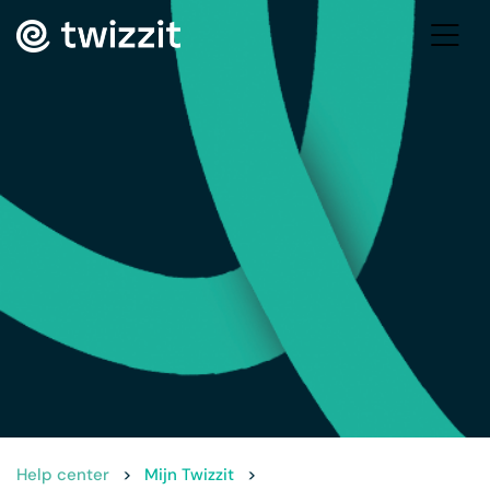
Help center
>
Mijn Twizzit
>