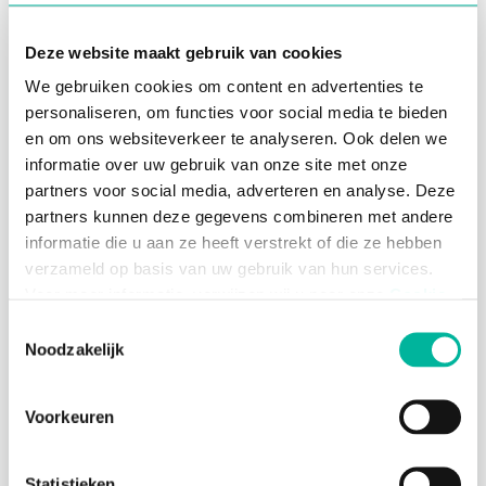
Chat dempen
Werken met chat verzendlijsten
Deze website maakt gebruik van cookies
Polls organiseren in de chat
We gebruiken cookies om content en advertenties te
Bestanden doorsturen in de chat
personaliseren, om functies voor social media te bieden
Leesbewijzen controleren
en om ons websiteverkeer te analyseren. Ook delen we
informatie over uw gebruik van onze site met onze
Notificaties
partners voor social media, adverteren en analyse. Deze
partners kunnen deze gegevens combineren met andere
Over notificaties
informatie die u aan ze heeft verstrekt of die ze hebben
Notificatie voorkeuren bepalen in Twizzit
verzameld op basis van uw gebruik van hun services.
Push notificaties beheren op Android / iOS
Voor meer informatie, verwijzen wij u naar onze
Cookie
Policy
.
Toestemmingsselectie
Lidmaatschappen
Noodzakelijk
Mijn lidmaatschappen raadplegen
Noodzakelijke cookies zijn essentieel voor het
Mijn lidkaarten raadplegen
functioneren van de website en kunnen niet worden
Voorkeuren
geweigerd; hierover bestaat enkel een informatieplicht. U
Attesten
kunt uw toestemming voor het gebruik van andere
cookies op elk moment intrekken via de consent
Statistieken
Mijn attesten raadplegen