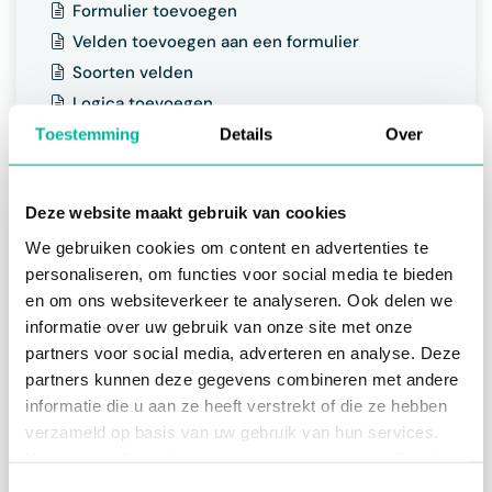
Formulier toevoegen
Velden toevoegen aan een formulier
Soorten velden
Logica toevoegen
Voorraden en limieten instellen
Toestemming
Details
Over
Wachtlijst activeren / beheren
Tarieven en kortingen toekennen
Deze website maakt gebruik van cookies
Reeds gemaakte inschrijvingen weergeven in
We gebruiken cookies om content en advertenties te
het formulier
personaliseren, om functies voor social media te bieden
Automatisch velden invullen en velden mappen
en om ons websiteverkeer te analyseren. Ook delen we
informatie over uw gebruik van onze site met onze
Formulieren beheren
partners voor social media, adverteren en analyse. Deze
Formulieren opzoeken
partners kunnen deze gegevens combineren met andere
Formulier kopiëren
informatie die u aan ze heeft verstrekt of die ze hebben
Formulieren (de)activeren
verzameld op basis van uw gebruik van hun services.
Voor meer informatie, verwijzen wij u naar onze
Formulieren archiveren
Cookie
Policy
.
Formulieren verwijderen
Toestemmingsselectie