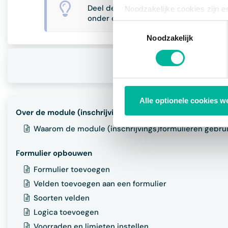
Deel de lijst van contacten die al zijn
Noodzakelijke cookies zijn e
onder de titel Deel inschrijvingen.
bestaat enkel een informatie
Toestemmingsselectie
via de consent management t
Noodzakelijk
Alle optionele cookies w
Over de module (inschrijvings)formulieren
Waarom de module (inschrijvings)formulieren gebru
Formulier opbouwen
Formulier toevoegen
Velden toevoegen aan een formulier
Soorten velden
Logica toevoegen
Voorraden en limieten instellen