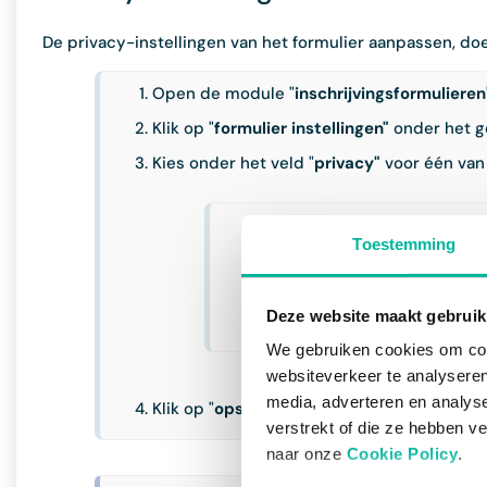
De privacy-instellingen van het formulier aanpassen, doe 
Open de module "
inschrijvingsformulieren
Klik op "
formulier instellingen"
onder het g
Kies onder het veld "
privacy"
voor één van 
Public:
In dit geval is het fo
Toestemming
Beschermd:
Wanneer je voor 
van hun contactnaam, groepe
Deze website maakt gebruik
Privé:
Hierbij is het formulie
We gebruiken cookies om cont
websiteverkeer te analyseren
media, adverteren en analys
Klik op "
opslaan
".
verstrekt of die ze hebben v
naar onze
Cookie Policy
.