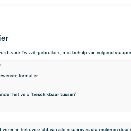
ier
 wordt voor Twizzit-gebruikers, met behulp van volgend stappe
"
ewenste formulier
onder het veld "b
eschikbaar tussen"
iveren in het overzicht van alle inschrijvingsformulieren door o