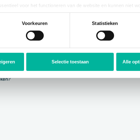
 ingeschreven met gebruikers die het formulier wensen in te vul
ssentieel voor het functioneren van de website en kunnen niet w
plicht. U kunt uw toestemming voor het gebruik van andere cook
ool onderaan de website.
Voorkeuren
Statistieken
Volgende:
Formulieren delen en promoten
eigeren
Selectie toestaan
Alle op
iken?