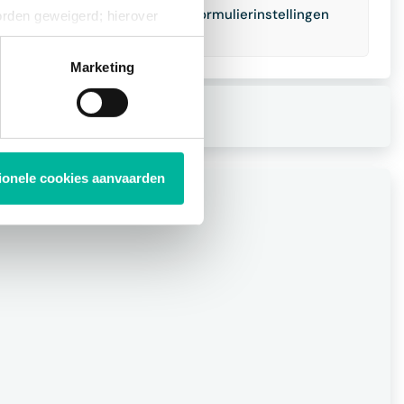
len. Vink deze optie aan in de formulierinstellingen
orden geweigerd; hierover
ies op elk moment intrekken
Marketing
tionele cookies aanvaarden