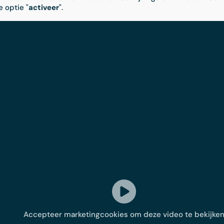
e optie "
activeer
".
Accepteer marketingcookies om deze video te bekijke