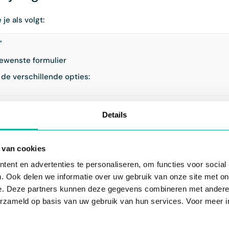
je als volgt:
"
ewenste formulier
de verschillende opties:
rmulier zichtbaar voor iedereen.
Details
deze optie kiest, dien je aan te geven welke contacten toegang
n of het type lidmaatschap.
 van cookies
r enkel zichtbaar voor personen die de rechtstreekse link naar
ent en advertenties te personaliseren, om functies voor social
. Ook delen we informatie over uw gebruik van onze site met on
e. Deze partners kunnen deze gegevens combineren met andere i
erzameld op basis van uw gebruik van hun services. Voor meer in