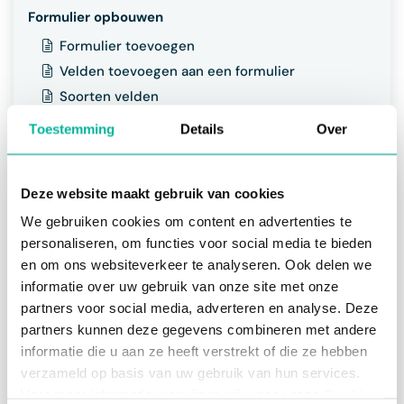
Formulier opbouwen
Formulier toevoegen
Velden toevoegen aan een formulier
Soorten velden
Logica toevoegen
Toestemming
Details
Over
Voorraden en limieten instellen
Wachtlijst activeren / beheren
Deze website maakt gebruik van cookies
Tarieven en kortingen toekennen
We gebruiken cookies om content en advertenties te
Reeds gemaakte inschrijvingen weergeven in
het formulier
personaliseren, om functies voor social media te bieden
en om ons websiteverkeer te analyseren. Ook delen we
Automatisch velden invullen en velden mappen
informatie over uw gebruik van onze site met onze
partners voor social media, adverteren en analyse. Deze
Formulieren beheren
partners kunnen deze gegevens combineren met andere
Formulieren opzoeken
informatie die u aan ze heeft verstrekt of die ze hebben
Formulier kopiëren
verzameld op basis van uw gebruik van hun services.
Formulieren (de)activeren
Voor meer informatie, verwijzen wij u naar onze
Cookie