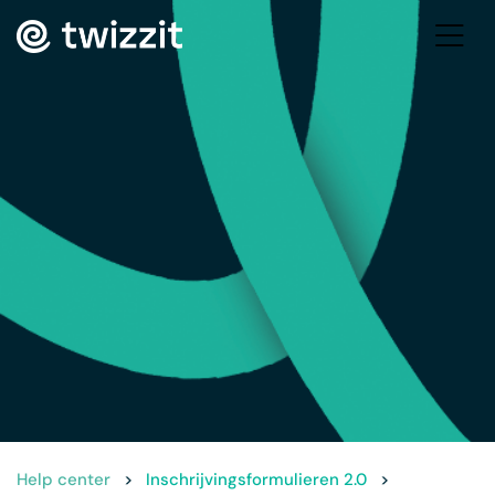
Help center
>
Inschrijvingsformulieren 2.0
>