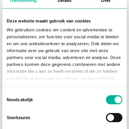
Toestemming
Details
Over
Bannerafbeelding toevoegen
Automatisch invullen van velden
Voorraden en wachtlijsten beheren
Deze website maakt gebruik van cookies
Kortingen activeren
We gebruiken cookies om content en advertenties te
Weergave testen
personaliseren, om functies voor social media te bieden
en om ons websiteverkeer te analyseren. Ook delen we
Formulier instellingen
informatie over uw gebruik van onze site met onze
partners voor social media, adverteren en analyse. Deze
Online betalingen activeren
partners kunnen deze gegevens combineren met andere
Uitgestelde betalingen & voorschotten
informatie die u aan ze heeft verstrekt of die ze hebben
activeren
verzameld op basis van uw gebruik van hun services.
Bevestigingsbericht instellen
Voor meer informatie, verwijzen wij u naar onze
Cookie
Formuliernaam wijzigen
Policy
.
Toestemmingsselectie
Template aanmaken
Noodzakelijk
Tags beheren
Noodzakelijke cookies zijn essentieel voor het
Formulier admins beheren
functioneren van de website en kunnen niet worden
Voorkeuren
geweigerd; hierover bestaat enkel een informatieplicht. U
Inschrijvingen verwerken
kunt uw toestemming voor het gebruik van andere