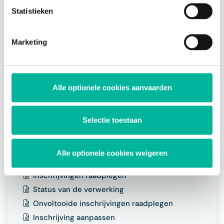
cookies op elk moment intrekken via de consent
Statistieken
Over inschrijvingen verwerken
management tool onderaan de website.
Verwerkacties toevoegen
Verwerkactie instellingen
Marketing
Verwerkacties beheren
Verwerkactie bewerken
Verwerkactie verwijderen
Alle optionele cookies aanvaarden
Formulier publiceren
Selectie toestaan
Beschikbaarheid formulier
Formulier delen
Alle optionele cookies weigeren
Inschrijvingen beheren
Inschrijvingen raadplegen
Status van de verwerking
Onvoltooide inschrijvingen raadplegen
Inschrijving aanpassen