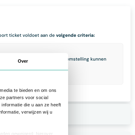
ort ticket voldoet aan de
volgende criteria:
ver hoe we de vraag of probleemstelling kunnen
Over
robleem zich voor?
 media te bieden en om ons
ze partners voor social
nformatie die u aan ze heeft
formatie, verwijzen wij u
rwachten?
orden geweigerd; hierover