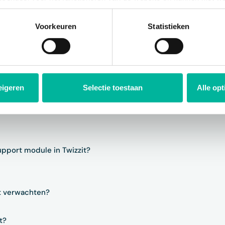
plicht. U kunt uw toestemming voor het gebruik van andere cook
ool onderaan de website.
Voorkeuren
Statistieken
eigeren
Selectie toestaan
Alle op
upport module in Twizzit?
t verwachten?
t?