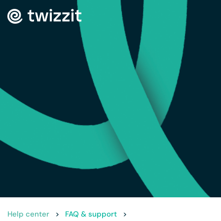
Help center
>
FAQ & support
>