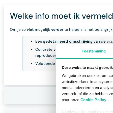
Welke info moet ik vermeld
Om je zo
vlot
mogelijk
verder
te helpen, is het belangrijk
Een
gedetailleerd omschrijving
van de vra
Concrete
voorbeelden
(vb. naam van het con
Toestemming
reproduceren.
Voldoende
context
: Wat wens je te berei
Deze website maakt gebruik
We gebruiken cookies om cont
websiteverkeer te analyseren
media, adverteren en analys
verstrekt of die ze hebben v
Volgen
naar onze
Cookie Policy
.
Noodzakelijke cookies zijn e