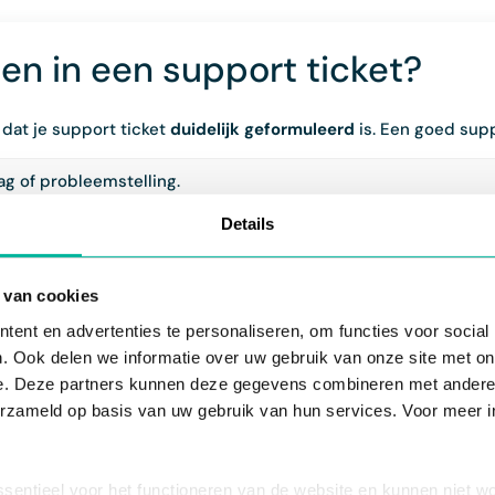
en in een support ticket?
 dat je support ticket
duidelijk geformuleerd
is. Een goed supp
ag of probleemstelling.
tact, activiteit, formulier, ...)
, screenshots en/of instructies
o
Details
ken? Over welke module gaat het? In welke browser doet het p
 van cookies
ent en advertenties te personaliseren, om functies voor social
. Ook delen we informatie over uw gebruik van onze site met on
e. Deze partners kunnen deze gegevens combineren met andere i
erzameld op basis van uw gebruik van hun services. Voor meer in
de:
Wanneer mag ik een antwoord op mijn support ticket ve
ssentieel voor het functioneren van de website en kunnen niet w