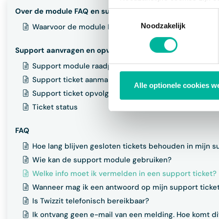
bestaat enkel een informatie
Over de module FAQ en support
Toestemmingsselectie
via de consent management t
Noodzakelijk
Waarvoor de module FAQ & support gebruiken?
Support aanvragen en opvolgen
Support module raadplegen
Support ticket aanmaken
Alle optionele cookies w
Support ticket opvolgen
Ticket status
FAQ
Hoe lang blijven gesloten tickets behouden in mijn s
Wie kan de support module gebruiken?
Welke info moet ik vermelden in een support ticket?
Wanneer mag ik een antwoord op mijn support ticke
Is Twizzit telefonisch bereikbaar?
Ik ontvang geen e-mail van een melding. Hoe komt di