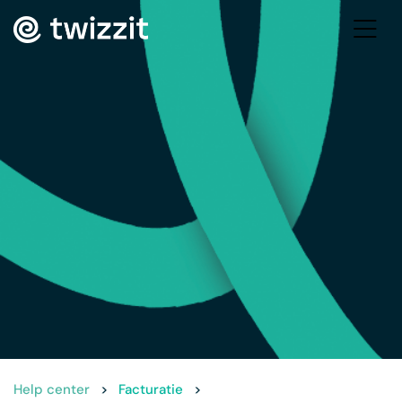
Help center
>
Facturatie
>