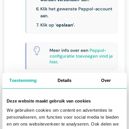
Klik het gewenste Peppol-account
aan.
Klik op ‘
opslaan’
.
Meer info over een
Peppol-
configuratie toevoegen vind je
hier
.
Toestemming
Details
Over
Over de module facturatie
Deze website maakt gebruik van cookies
Waarom de facturatiemodule gebruiken?
We gebruiken cookies om content en advertenties te
Registers beheren
personaliseren, om functies voor social media te bieden
en om ons websiteverkeer te analyseren. Ook delen we
Aanmaken en beheren van registers