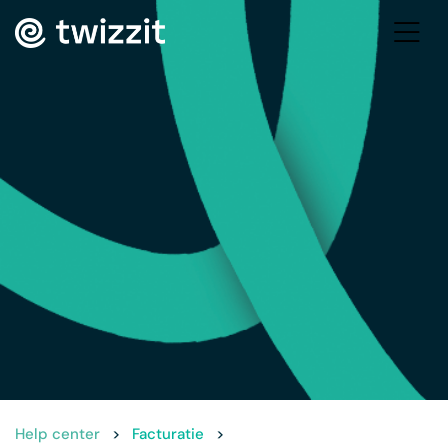
Help center
>
Facturatie
>