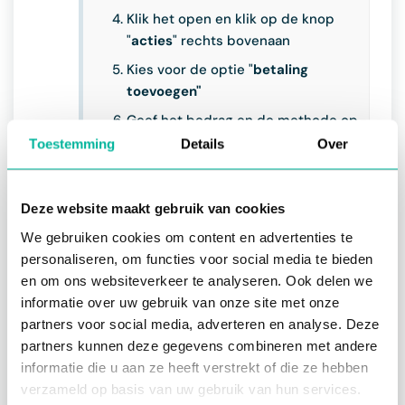
Klik het open en klik op de knop
"
acties
" rechts bovenaan
Kies voor de optie "
betaling
toevoegen"
Geef het bedrag en de methode op
Toestemming
Details
Over
Voeg indien gewenst een
betalingsreferentie toe
Klik op "
opslaan
".
Deze website maakt gebruik van cookies
Selecteer de opties voor de
We gebruiken cookies om content en advertenties te
ontvanger(s) van de
personaliseren, om functies voor social media te bieden
betalingsbevestiging
en om ons websiteverkeer te analyseren. Ook delen we
De de ontvangstbevestiging indien
informatie over uw gebruik van onze site met onze
gewenst aan
partners voor social media, adverteren en analyse. Deze
partners kunnen deze gegevens combineren met andere
Klik op "
verzenden
".
informatie die u aan ze heeft verstrekt of die ze hebben
verzameld op basis van uw gebruik van hun services.