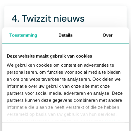
4. Twizzit nieuws
Dankzij het rubriek Twizzit nieuws blijf je op de
Toestemming
Details
Over
hoogte van alle
nieuwe ontwikkelingen, onze
roadmap, nieuwe webinars, leuke weetjes
, … Door
op het nieuws te klikken, word je doorverwezen
Deze website maakt gebruik van cookies
naar onze
Twizzit blog
die je meer info over het
topic geeft.
We gebruiken cookies om content en advertenties te
personaliseren, om functies voor social media te bieden
en om ons websiteverkeer te analyseren. Ook delen we
informatie over uw gebruik van onze site met onze
partners voor social media, adverteren en analyse. Deze
Over de module dashboard
partners kunnen deze gegevens combineren met andere
Waarom de module dashboard gebruiken?
informatie die u aan ze heeft verstrekt of die ze hebben
verzameld op basis van uw gebruik van hun services.
Dashboard onderdelen
Voor meer informatie, verwijzen wij u naar onze
Cookie
Overzicht onderdelen
Policy
.
Toestemmingsselectie