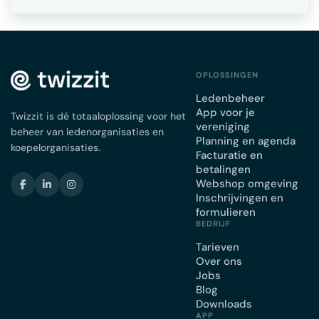
OPLOSSINGEN
Ledenbeheer
App voor je
Twizzit is dé totaaloplossing voor het
vereniging
beheer van ledenorganisaties en
Planning en agenda
koepelorganisaties.
Facturatie en
betalingen
Webshop omgeving
Inschrijvingen en
formulieren
BEDRIJF
Tarieven
Over ons
Jobs
Blog
Downloads
APP