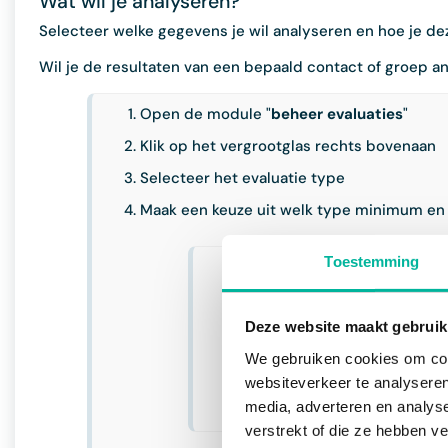
Wat wil je analyseren?
Selecteer welke gegevens je wil analyseren en hoe je d
Wil je de resultaten van een bepaald contact of groep 
Open de module "
beheer
evaluaties
"
Klik op het vergrootglas rechts bovenaan
Selecteer het evaluatie type
Maak een keuze uit welk type minimum en 
Toestemming
"
Relatief t.o.v. voorgedefi
bij het opstellen van het form
"
Relatief t.o.v. de geselec
Deze website maakt gebruik
de laagste waarde van de ge
We gebruiken cookies om cont
"
Relatief t.o.v. alle clubgeg
websiteverkeer te analyseren
waarde het minimum voor het
media, adverteren en analys
verstrekt of die ze hebben v