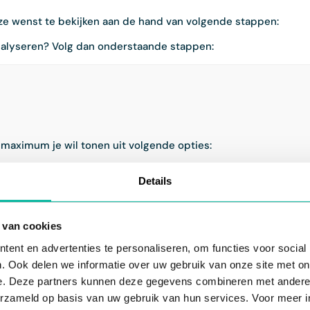
eze wenst te bekijken aan de hand van volgende stappen:
analyseren? Volg dan onderstaande stappen:
maximum je wil tonen uit volgende opties:
Details
niëerde minimum en maximum
": hierbij zijn het maximum en m
ulier.
teerde contacten/groepen
": hierbij is de hoogste waarde van
 van cookies
selecteerde groepen/contacten het minimum voor het critaria
ent en advertenties te personaliseren, om functies voor social
evens
": hierbij is de hoogste geslecteerde waarde van het cri
. Ook delen we informatie over uw gebruik van onze site met on
 critaria in kwestie
e. Deze partners kunnen deze gegevens combineren met andere i
erzameld op basis van uw gebruik van hun services. Voor meer in