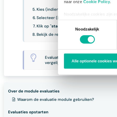
naar onze
Cookie Policy
.
Kies (indien gewenst) door wie de evaluati
Noodzakelijke cookies zijn e
Selecteer (indien gewenst) het interval w
bestaat enkel een informatie
Toestemmingsselectie
Klik op "
start analyse
".
via de consent management t
Noodzakelijk
Bekijk de resultaten.
Evaluaties dienen best steeds relatie
Alle optionele cookies w
vergelijken.
Over de module evaluaties
Waarom de evaluatie module gebruiken?
Evaluaties opstarten