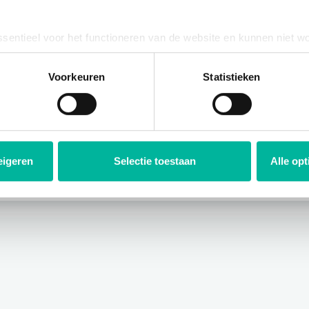
e dient te zijn aangemaakt
ssentieel voor het functioneren van de website en kunnen niet w
aartussen de evaluaties dienen te zijn aangemaakt
plicht. U kunt uw toestemming voor het gebruik van andere cook
ool onderaan de website.
Voorkeuren
Statistieken
f te worden geïnterpreteerd. Dit geeft een beter beeld en maak
eigeren
Selectie toestaan
Alle op