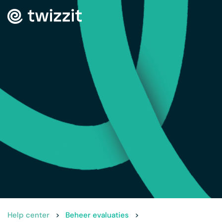
Help center
>
Beheer evaluaties
>