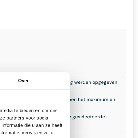
Over
inimum de waarden die als zodanig werden opgegeven
 de geselecteerde contacten/groepen het maximum en
 in kwestie
 media te bieden en om ons
terium het maximum en de laagste geselecteerde
ze partners voor social
nformatie die u aan ze heeft
formatie, verwijzen wij u