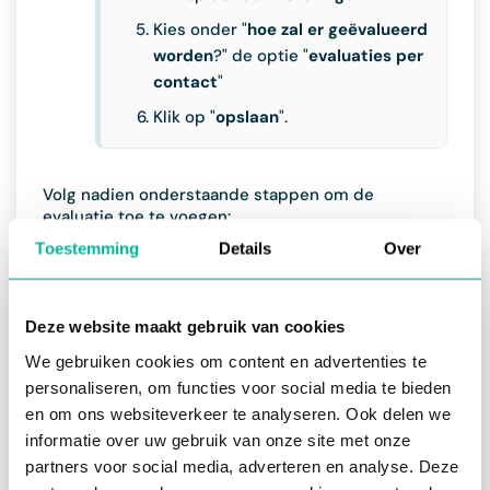
Kies onder "
hoe zal er geëvalueerd
worden
?" de optie "
evaluaties per
contact
"
Klik op "
opslaan
".
Volg nadien onderstaande stappen om de
evaluatie toe te voegen:
Toestemming
Details
Over
Open de module "
mijn evaluaties
"
Klik op de "
+
" rechts onderaan
Deze website maakt gebruik van cookies
Selecteer een type evaluatie
We gebruiken cookies om content en advertenties te
Kies het contact dat je wenst te
personaliseren, om functies voor social media te bieden
evalueren
en om ons websiteverkeer te analyseren. Ook delen we
Klik op "
voeg een nieuwe evaluatie
informatie over uw gebruik van onze site met onze
toe
"
partners voor social media, adverteren en analyse. Deze