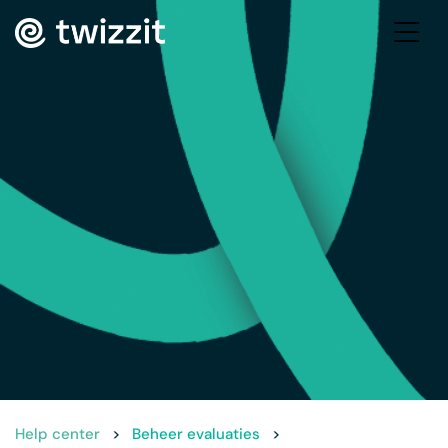
Help center
>
Beheer evaluaties
>