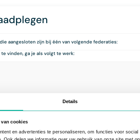
raadplegen
 die aangesloten zijn bij één van volgende federaties:
e vinden, ga je als volgt te werk:
Details
 specifieke kaart(en)? Maak dan gebnruik van de filter aan de
 van cookies
ent en advertenties te personaliseren, om functies voor social
. Ook delen we informatie over uw gebruik van onze site met on