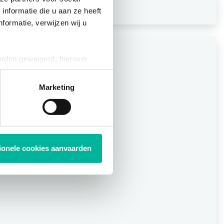
nformatie die u aan ze heeft
formatie, verwijzen wij u
orden geweigerd; hierover
ies op elk moment intrekken
Marketing
tionele cookies aanvaarden