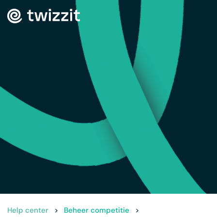
Help center
>
Beheer competitie
>