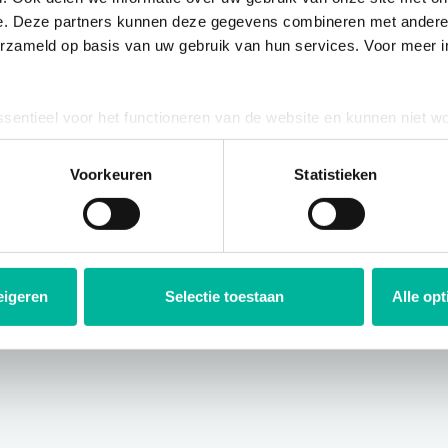
Volgende:
Kaarten verwerken en schorsingen toekennen
e. Deze partners kunnen deze gegevens combineren met andere i
erzameld op basis van uw gebruik van hun services. Voor meer in
ssentieel voor het functioneren van de website en kunnen niet w
plicht. U kunt uw toestemming voor het gebruik van andere cook
ool onderaan de website.
Voorkeuren
Statistieken
eigeren
Selectie toestaan
Alle op