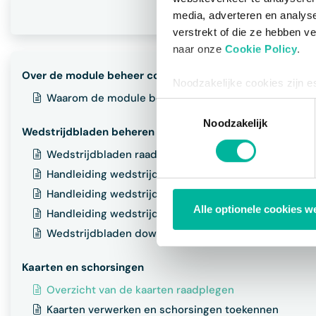
media, adverteren en analys
verstrekt of die ze hebben v
naar onze
Cookie Policy
.
Over de module beheer competitie
Noodzakelijke cookies zijn e
Waarom de module beheer competitie gebruiken?
bestaat enkel een informatie
Toestemmingsselectie
via de consent management t
Noodzakelijk
Wedstrijdbladen beheren
Wedstrijdbladen raadplegen & invullen
Handleiding wedstrijdbladen KBKB
Handleiding wedstrijdbladen Rugby
Alle optionele cookies w
Handleiding wedstrijdbladen Rugby tornooi
Wedstrijdbladen downloaden / printen
Kaarten en schorsingen
Overzicht van de kaarten raadplegen
Kaarten verwerken en schorsingen toekennen