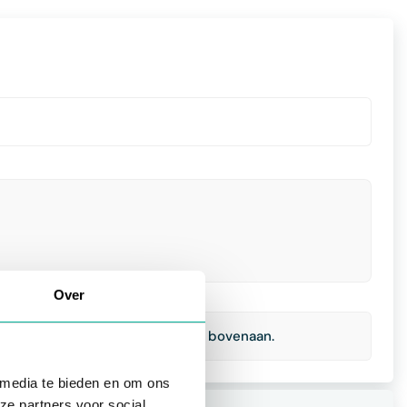
Over
 hand van het vergootglas rechts bovenaan.
 media te bieden en om ons
ze partners voor social