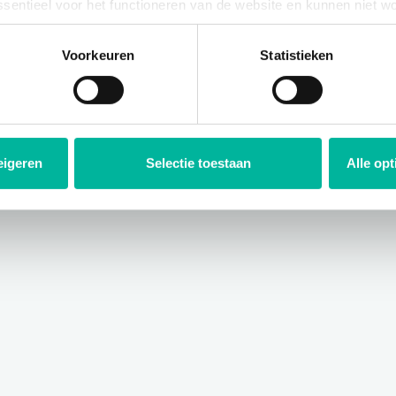
ssentieel voor het functioneren van de website en kunnen niet w
plicht. U kunt uw toestemming voor het gebruik van andere cook
en
ool onderaan de website.
Voorkeuren
Statistieken
eigeren
Selectie toestaan
Alle op