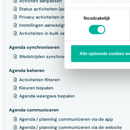
Activiteit aanpassen
Noodzakelijke cookies zijn e
bestaat enkel een informatie
Status activiteiten (actief / inactief) in bulk aanpass
Toestemmingsselectie
via de consent management t
Privacy activiteiten in bulk aanpassen
Noodzakelijk
Instellingen aanwezigheden aanpassen in bulk
Activiteiten in bulk verwijderen
Agenda synchroniseren
Alle optionele cookies w
Wedstrijden synchroniseren
Agenda beheren
Activiteiten filteren
Kleuren bepalen
Agenda weergave bepalen
Agenda communiceren
Agenda / planning communiceren via de app
Agenda / planning communiceren via de website