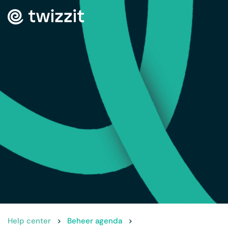
Help center
>
Beheer agenda
>