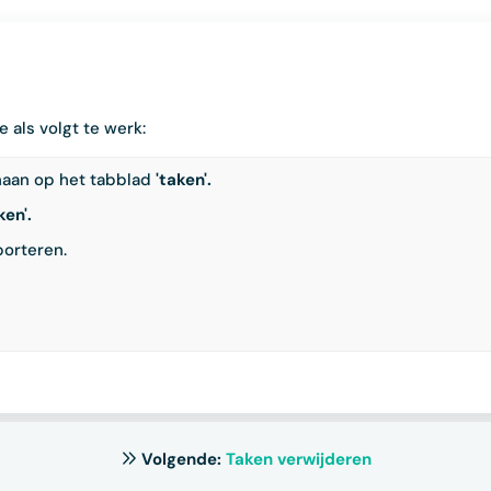
 als volgt te werk:
naan op het tabblad
'taken'.
ken'.
porteren.
Volgende:
Taken verwijderen