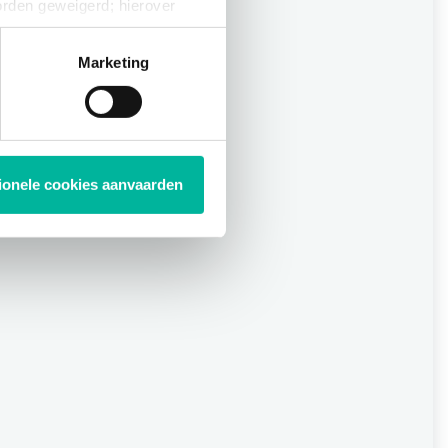
orden geweigerd; hierover
ies op elk moment intrekken
Marketing
tionele cookies aanvaarden