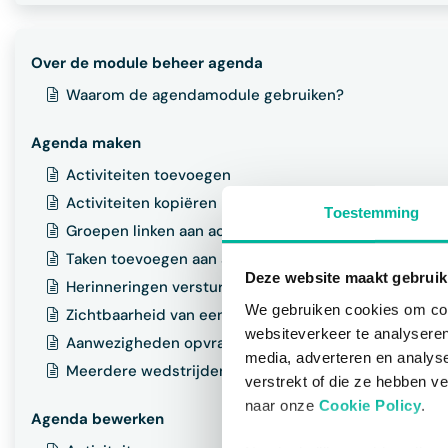
Over de module beheer agenda
Waarom de agendamodule gebruiken?
Agenda maken
Activiteiten toevoegen
Activiteiten kopiëren
Toestemming
Groepen linken aan activiteit
Taken toevoegen aan activiteit
Deze website maakt gebruik
Herinneringen versturen voor activiteiten
We gebruiken cookies om cont
Zichtbaarheid van een activiteit
websiteverkeer te analyseren
Aanwezigheden opvragen
media, adverteren en analys
Meerdere wedstrijden importeren
verstrekt of die ze hebben v
naar onze
Cookie Policy
.
Agenda bewerken