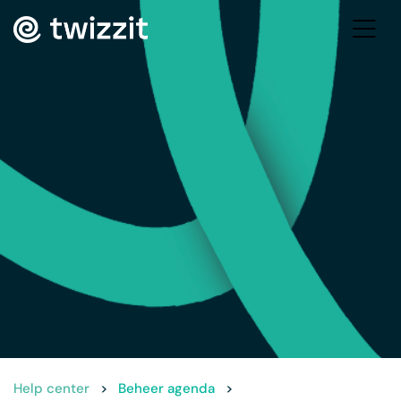
Help center
>
Beheer agenda
>