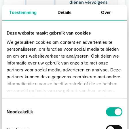
dienen vervolgens
het formulier in te
Toestemming
Details
Over
vullen om hun
aanwezigheid aan te
geven.
Deze website maakt gebruik van cookies
"Niets":
Kies voor
We gebruiken cookies om content en advertenties te
deze optie indien je
personaliseren, om functies voor social media te bieden
geen
en om ons websiteverkeer te analyseren. Ook delen we
aanwezigheden of
informatie over uw gebruik van onze site met onze
inschrijvingen aan
partners voor social media, adverteren en analyse. Deze
de activiteit wenst
partners kunnen deze gegevens combineren met andere
te linken.
informatie die u aan ze heeft verstrekt of die ze hebben
verzameld op basis van uw gebruik van hun services.
Voor meer informatie, verwijzen wij u naar onze
Cookie
Klik op "
activiteit opslaan
".
Policy
.
Toestemmingsselectie
Noodzakelijk
Noodzakelijke cookies zijn essentieel voor het
functioneren van de website en kunnen niet worden