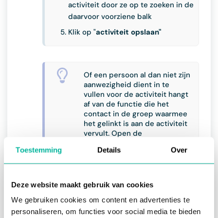
activiteit door ze op te zoeken in de
daarvoor voorziene balk
Klik op "
activiteit opslaan"
Of een persoon al dan niet zijn
aanwezigheid dient in te
vullen voor de activiteit hangt
af van de functie die het
contact in de groep waarmee
het gelinkt is aan de activiteit
vervult. Open de
"
contactfuncties
" onder de
Toestemming
Details
Over
module "
instellingen
" om dit
aan te passen.
Deze website maakt gebruik van cookies
Indien een persoon gelinkt is
als afzonderlijk contact aan de
We gebruiken cookies om content en advertenties te
activiteit, bepaalt de functie
personaliseren, om functies voor social media te bieden