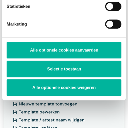
cookies op elk moment intrekken via de consent
Statistieken
Attesten beheren
management tool onderaan de website.
Attest aanmaken
Marketing
Attest raadplegen
Attest bewerken
Attest vergrendelen
Attest communiceren
Alle optionele cookies aanvaarden
Attest downloaden
Attest exporteren naar Belcotax
Selectie toestaan
Attest verwijderen
Templates beheren
Alle optionele cookies weigeren
Over templates
Nieuwe template toevoegen
Template bewerken
Template / attest naam wijzigen