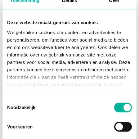
Toestemming
Details
Over
gearchiveerde templates kun
je niet wijzigen.
Deze website maakt gebruik van cookies
We gebruiken cookies om content en advertenties te
personaliseren, om functies voor social media te bieden
Over attesten
en om ons websiteverkeer te analyseren. Ook delen we
informatie over uw gebruik van onze site met onze
Over attesten
partners voor social media, adverteren en analyse. Deze
partners kunnen deze gegevens combineren met andere
Registers beheren
informatie die u aan ze heeft verstrekt of die ze hebben
Over registers
verzameld op basis van uw gebruik van hun services.
Nieuw register aanmaken
Voor meer informatie, verwijzen wij u naar onze
Cookie
Registernaam wijzigen
Policy
.
Toestemmingsselectie
Register icoon wijzigen
Noodzakelijk
Noodzakelijke cookies zijn essentieel voor het
Register beschikbaarheid
functioneren van de website en kunnen niet worden
Register archiveren
Voorkeuren
geweigerd; hierover bestaat enkel een informatieplicht. U
Register verwijderen
kunt uw toestemming voor het gebruik van andere