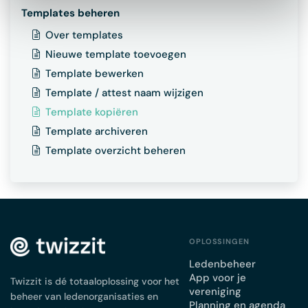
Templates beheren
Over templates
Nieuwe template toevoegen
Template bewerken
Template / attest naam wijzigen
Template kopiëren
Template archiveren
Template overzicht beheren
OPLOSSINGEN
Ledenbeheer
App voor je
Twizzit is dé totaaloplossing voor het
vereniging
beheer van ledenorganisaties en
Planning en agenda