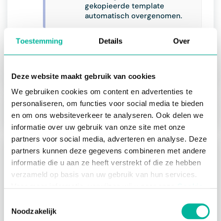
gekopieerde template
automatisch overgenomen.
Toestemming
Details
Over
Wil je de naam van je kopie
wijzigen, raadpleeg dan dit
artikel.
Deze website maakt gebruik van cookies
We gebruiken cookies om content en advertenties te
personaliseren, om functies voor social media te bieden
Volgende:
Template archiveren
en om ons websiteverkeer te analyseren. Ook delen we
informatie over uw gebruik van onze site met onze
partners voor social media, adverteren en analyse. Deze
partners kunnen deze gegevens combineren met andere
Over attesten
informatie die u aan ze heeft verstrekt of die ze hebben
Over attesten
verzameld op basis van uw gebruik van hun services.
Voor meer informatie, verwijzen wij u naar onze
Cookie
Registers beheren
Policy
.
Toestemmingsselectie
Over registers
Noodzakelijk