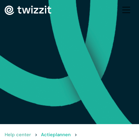
Help center
>
Actieplannen
>