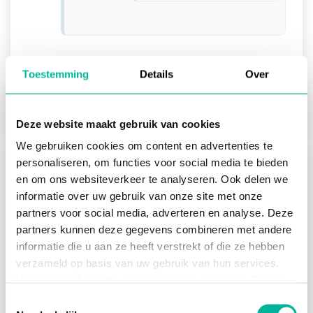
Toestemming
Details
Over
Volgende:
Deelnemers actieplan bepalen
Deze website maakt gebruik van cookies
We gebruiken cookies om content en advertenties te
personaliseren, om functies voor social media te bieden
Over de module actieplannen
en om ons websiteverkeer te analyseren. Ook delen we
Wat zijn actieplannen?
informatie over uw gebruik van onze site met onze
Waarom actieplannen gebruiken?
partners voor social media, adverteren en analyse. Deze
partners kunnen deze gegevens combineren met andere
Een actieplan opstarten
informatie die u aan ze heeft verstrekt of die ze hebben
verzameld op basis van uw gebruik van hun services.
Een nieuw actieplan aanmaken
Voor meer informatie, verwijzen wij u naar onze
Cookie
Policy
.
Een actieplan opstellen
Toestemmingsselectie