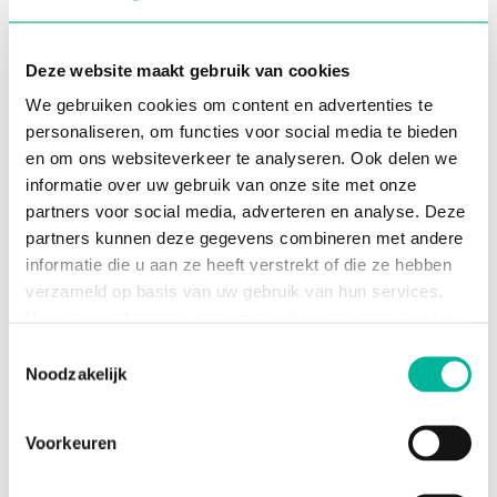
gegevens verloren en kun je makkelijk
schakelen wanneer er toch nog een plekje
vrijkomt.
Deze website maakt gebruik van cookies
De inschrijvingen zitten
veilig
We gebruiken cookies om content en advertenties te
gecentraliseerd in 1 systeem
en dankzij
personaliseren, om functies voor social media te bieden
back
-
ups
gaan er in geen geval gegevens
en om ons websiteverkeer te analyseren. Ook delen we
verloren.
informatie over uw gebruik van onze site met onze
Je werkt papierloos en dus
partners voor social media, adverteren en analyse. Deze
milieuvriendelijk
. Well done!
partners kunnen deze gegevens combineren met andere
informatie die u aan ze heeft verstrekt of die ze hebben
Voordelen voor je leden
verzameld op basis van uw gebruik van hun services.
Dankzij
automatische invulfuncties
Voor meer informatie, verwijzen wij u naar onze
Cookie
worden standaardvelden (zoals bv. naam en
Policy
.
Toestemmingsselectie
adres) van ingelogde leden automatisch
Noodzakelijk
ingevuld. Zo maak je het je leden extra
Noodzakelijke cookies zijn essentieel voor het
gemakkelijk.
functioneren van de website en kunnen niet worden
Voorkeuren
Online inschrijvingen en online betalingen
geweigerd; hierover bestaat enkel een informatieplicht. U
zijn heel
gebruiksvriendelijk
. Je leden
kunt uw toestemming voor het gebruik van andere