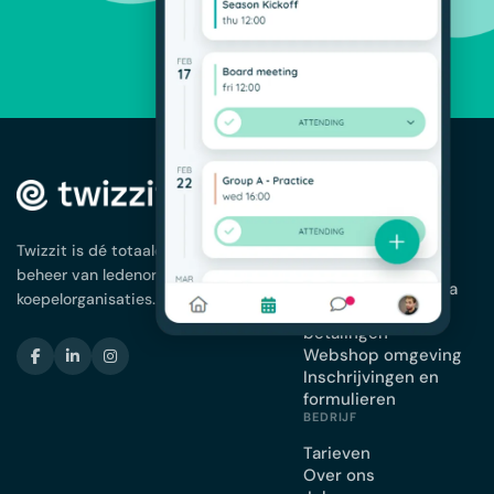
OPLOSSINGEN
Ledenbeheer
App voor je
Twizzit is dé totaaloplossing voor het
vereniging
beheer van ledenorganisaties en
Planning en agenda
koepelorganisaties.
Facturatie en
betalingen
Webshop omgeving
Inschrijvingen en
formulieren
BEDRIJF
Tarieven
Over ons