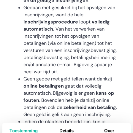
enkel geldige inschrijvingen
.
Gedaan met gesukkel bij het opvolgen van
inschrijvingen, want de hele
inschrijvingsprocedure
loopt
volledig
automatisch.
Van het verwerken van
inschrijvingen tot het opvolgen van
betalingen (via online betalingen) tot het
versturen van een inschrijvingsbevestiging,
betalingsbevestiging, betalingsherinnering
en/of annulatie e-mail. Bijgevolg spaar je
heel wat tijd uit.
Geen gedoe met geld tellen want dankzij
online betalingen
gaat dat volledig
automatisch. Bijgevolg is er geen
kans op
fouten
. Bovendien heb je dankzij online
betalingen ook de
zekerheid van betaling
.
Geen geld is gelijk aan geen inschrijving.
Indien de plaatsen beperkt zijn, kun je
werken met
wachtlijsten
. Zo gaan er geen
Toestemming
Details
Over