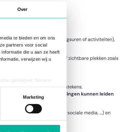
Over
nderwijs,
 media te bieden en om ons
an kracht
(ongeacht de openingsuren of activiteiten),
ze partners voor social
szones bijvoorbeeld).
nformatie die u aan ze heeft
arkeerd, buiten doorgangen of zichtbare plekken zoals
formatie, verwijzen wij u
orden geweigerd; hierover
 terreinen
, o.a. via rookverbodstekens.
ies op elk moment intrekken
satie is verplicht
en
overtredingen kunnen leiden
Marketing
jn.
len (bv. Twizzit, nieuwsbrieven, sociale media, …) en