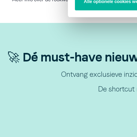
Alle optionele cookies w
🚀 Dé must-have nieuws
Ontvang exclusieve inzic
De shortcut 