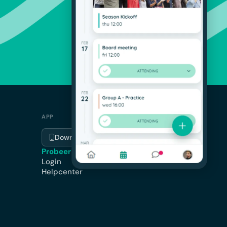
APP
Download de app
Probeer gratis
Login
Helpcenter