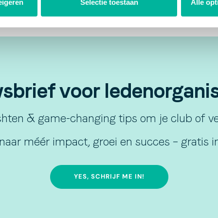
eigeren
Selectie toestaan
Alle op
brief voor ledenorganisa
hten & game-changing tips om je club of ver
naar méér impact, groei en succes – gratis in
YES, SCHRIJF ME IN!