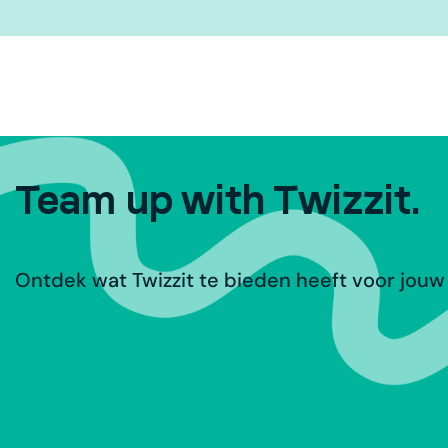
Team up with Twizzit.
Ontdek wat Twizzit te bieden heeft voor jouw 