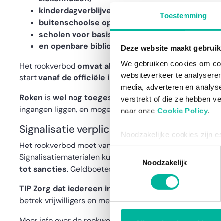
kinderdagverblijven,
Toestemming
buitenschoolse opvang,
scholen voor basisonderwijs, secundair onderw
en openbare bibliotheken
.
Deze website maakt gebruik
We gebruiken cookies om cont
Het rookverbod
omvat alle vormen van tabak en soor
websiteverkeer te analyseren
start
vanaf de officiële ingang van het terrein
en geld
media, adverteren en analys
Roken
is
wel nog toegestaan in specifiek aangewez
verstrekt of die ze hebben v
ingangen liggen, en mogen geen overlast veroorzaken vo
naar onze
Cookie Policy
.
Signalisatie verplicht
Noodzakelijke cookies zijn e
Het rookverbod moet vanaf 31 december 2024
duideli
bestaat enkel een informatie
Toestemmingsselectie
Signalisatiematerialen kun je zelf maken of (gratis) verkr
via de consent management t
Noodzakelijk
tot sancties
. Geldboetes variëren van 208 euro tot 800
TIP Zorg dat iedereen in je organisatie het rookvrije
betrek vrijwilligers en medewerkers om het draagvlak te
Meer info over de rookwet uitbreiding lees je
hier
.