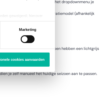
voor bovenaan op deze pagina in het dropdownmenu je
inschrijvingsformulier of facturatiemodel (afhankelijk
orden geweigerd; hierover
ies op elk moment intrekken
Marketing
e status hebben. Inactieve groepen hebben een lichtgrijs
e hier
.
tionele cookies aanvaarden
 dien je zelf manueel het huidige seizoen aan te passen.