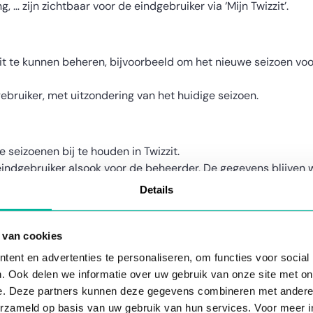
 … zijn zichtbaar voor de eindgebruiker via ‘Mijn Twizzit’.
zit te kunnen beheren, bijvoorbeeld om het nieuwe seizoen voo
gebruiker, met uitzondering van het huidige seizoen.
e seizoenen bij te houden in Twizzit.
eindgebruiker alsook voor de beheerder. De gegevens blijven w
je de bijhorende historiek definitief kwijt. Gebruik eerder de 
Details
izoen? Heractiveer dan even het seizoen in kwestie.
ijl het huidige seizoen nog loopt)
 van cookies
 seizoen al voorbereiden, ook terwijl het vorige nog loopt. Vol
ent en advertenties te personaliseren, om functies voor social
. Ook delen we informatie over uw gebruik van onze site met on
nieuw seizoen toe
. In de opties vink je de status ‘actief’ aan.
e. Deze partners kunnen deze gegevens combineren met andere i
erzameld op basis van uw gebruik van hun services. Voor meer in