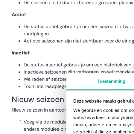
Dit seizoen en de daarbij horende groepen, planning,
Actief
De status actief gebruik je om een seizoen in Twiz
raadplegen.
Actieve seizoenen zijn niet zichtbaar voor de eind
Inactief
De status inactief gebruik je om een historiek van j
Inactieve seizoenen zijn verborgen, zowel voor de 
We raden af seizoenen te verwijderen, want dan ben 
Toestemming
Toch iets raadplegen / beheren van een inactief se
Nieuw seizoen voorbereiden (terw
Deze website maakt gebruik
Nieuw seizoen in aantocht? In Twizzit kun je het volgend
We gebruiken cookies om cont
websiteverkeer te analyseren
Voeg via de module ‘instellingen’ < ‘seizoenen’ een
media, adverteren en analys
andere modules binnen Twizzit.
verstrekt of die ze hebben v