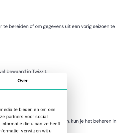
r te bereiden of om gegevens uit een vorig seizoen te
el bewaard in Twizzit.
status inactief.
Over
g hiervoor de volgende stappen:
 media te bieden en om ons
ze partners voor social
 Door je seizoen actief te plaatsen, kun je het beheren in
nformatie die u aan ze heeft
formatie, verwijzen wij u