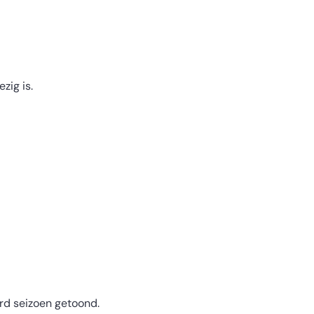
zig is.
ard seizoen getoond.