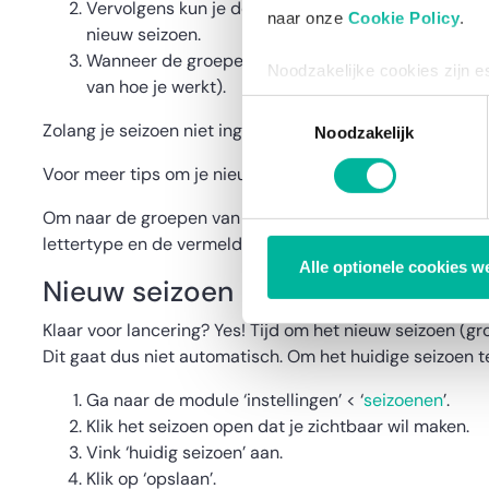
Vervolgens kun je de groepen voor je nieuw seizo
naar onze
Cookie Policy
.
nieuw seizoen.
Wanneer de groepen aangemaakt zijn, kun je ze linke
Noodzakelijke cookies zijn e
van hoe je werkt).
bestaat enkel een informatie
Toestemmingsselectie
via de consent management t
Zolang je seizoen niet ingesteld staat als huidig seizoen
Noodzakelijk
Voor meer tips om je nieuw seizoen voor te bereiden,
ra
Om naar de groepen van je nieuw seizoen te kunnen verwi
lettertype en de vermelding ‘inactief’ naast de naam va
Alle optionele cookies w
Nieuw seizoen lanceren
Klaar voor lancering? Yes! Tijd om het nieuw seizoen (gro
Dit gaat dus niet automatisch. Om het huidige seizoen te
Ga naar de module ‘instellingen’ < ‘
seizoenen
’.
Klik het seizoen open dat je zichtbaar wil maken.
Vink ‘huidig seizoen’ aan.
Klik op ‘opslaan’.