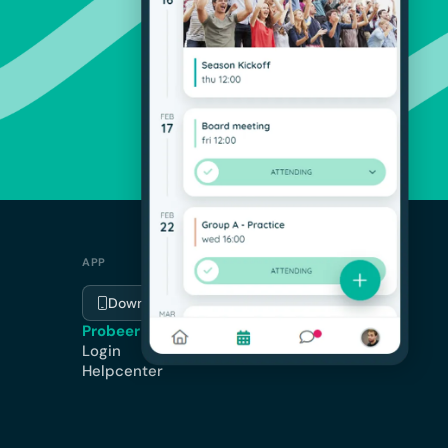
APP
Download de app
Probeer gratis
Login
Helpcenter