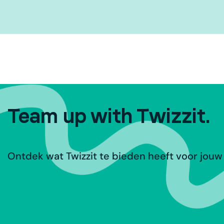
Team up with Twizzit.
Ontdek wat Twizzit te bieden heeft voor jouw 