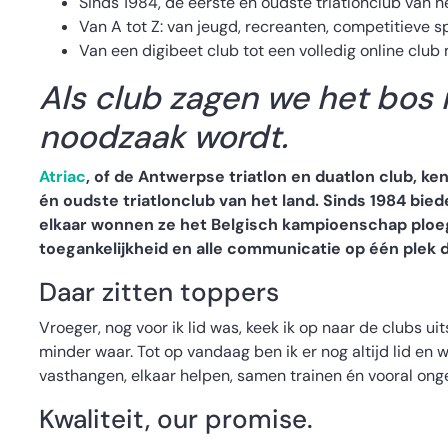
Sinds 1984, de eerste en oudste triatlonclub van h
Van A tot Z: van jeugd, recreanten, competitieve s
Van een digibeet club tot een volledig online clu
Als club zagen we het bos
noodzaak wordt.
Atriac
, of de Antwerpse triatlon en duatlon club, ken
én oudste triatlonclub van het land. Sinds 1984 bied
elkaar wonnen ze het Belgisch kampioenschap ploeg
toegankelijkheid en alle communicatie op één plek 
Daar zitten toppers
Vroeger, nog voor ik lid was, keek ik op naar de clubs uit
minder waar. Tot op vandaag ben ik er nog altijd lid en 
vasthangen, elkaar helpen, samen trainen én vooral ongelo
Kwaliteit, our promise.