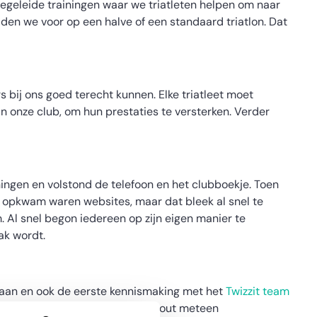
begeleide trainingen waar we triatleten helpen om naar
iden we voor op een halve of een standaard triatlon. Dat
rs bij ons goed terecht kunnen. Elke triatleet moet
 onze club, om hun prestaties te versterken. Verder
ningen en volstond de telefoon en het clubboekje. Toen
n opkwam waren websites, maar dat bleek al snel te
Al snel begon iedereen op zijn eigen manier te
ak wordt.
rk aan en ook de eerste kennismaking met het
Twizzit team
Twizzit
vond ik op vlak van lay-out meteen