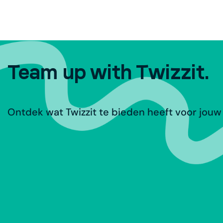
Team up with Twizzit.
Ontdek wat Twizzit te bieden heeft voor jouw 