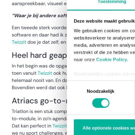
Toestemming
aanspreekbaar, visueel eenvoudig en dat heeft vooral d
“Waar je bij andere software zelf niets in handen h
Deze website maakt gebruik
Een tweede sterk voordeel is dat je alles zelf kan aanpa
We gebruiken cookies om cont
software en daar had ik zelf niets in handen. Voor aanp
websiteverkeer te analyseren
Twizzit
doe je dat zelf, en dat is een pluspunt.
media, adverteren en analys
verstrekt of die ze hebben v
Heel hard geapprecieerd door o
naar onze
Cookie Policy
.
In het begin was de opgave om het platform bij alle cl
toen vanuit
Twizzit
ook hulp gekregen om enerzijds te fa
Noodzakelijke cookies zijn e
helemaal nooit van. En dat heeft écht zijn vruchten af
bestaat enkel een informatie
Toestemmingsselectie
Bovendien werd dat ook heel hard geapprecieerd door ove
via de consent management t
Noodzakelijk
Atriacs go-to-modules
Triatlon is een stuk complexer dan de meeste sporten. He
to-module, in zo’n agenda-afspraak kan je echt alles kwi
Dat kan perfect in
Twizzit
. Daarnaast is ook de chatbox 
Alle optionele cookies w
we nu sport challenges, waarbij we leden uitdagen. De c