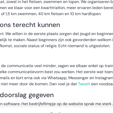
maat, zowel in het fietsen, zwemmen en lopen. We organiseren 
omen we klaar voor een kwarttriatlon, meer ervaren leden bere
of 1,5 km zwemmen, 40 km fietsen en 10 km hardlopen.
 ons terecht kunnen
ert. We willen in de eerste plaats zorgen dat jeugd en beginne
ijk te maken. Naast beginners zijn ook gevorderden welkom in
mst, sociale status of religie. Echt niemand is uitgesloten.
as de communicatie veel minder, zagen we elkaar enkel op trai
 welke communicatievorm best zou werken. Het eerste wat toe
ils en kort erna ook via Whatsapp, Messenger en Instagram. 
 niet meer door de bomen. Dan voel je dat
Twizzit
een noodza
 doorslag gegeven
een software. Het bedrijfsfilmpje op de website sprak me ste
g met andere software, waarbij de lay-out vaak ingewikkeld was.