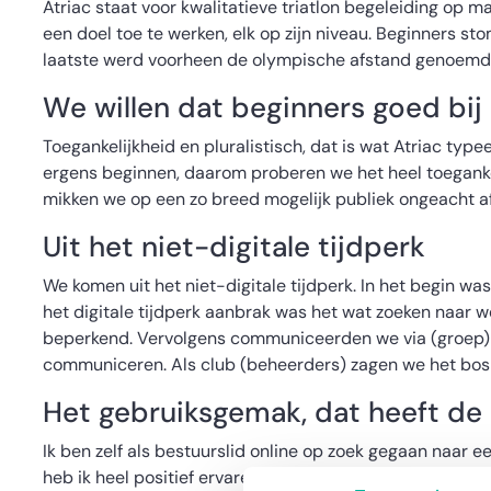
Atriac staat voor kwalitatieve triatlon begeleiding op 
een doel toe te werken, elk op zijn niveau. Beginners st
laatste werd voorheen de olympische afstand genoemd 
We willen dat beginners goed bij
Toegankelijkheid en pluralistisch, dat is wat Atriac type
ergens beginnen, daarom proberen we het heel toegankel
mikken we op een zo breed mogelijk publiek ongeacht afko
Uit het niet-digitale tijdperk
We komen uit het niet-digitale tijdperk. In het begin w
het digitale tijdperk aanbrak was het wat zoeken naar
beperkend. Vervolgens communiceerden we via (groep)ma
communiceren. Als club (beheerders) zagen we het bos
Het gebruiksgemak, dat heeft de
Ik ben zelf als bestuurslid online op zoek gegaan naar 
heb ik heel positief ervaren. Ik had zelf al wat ervarin