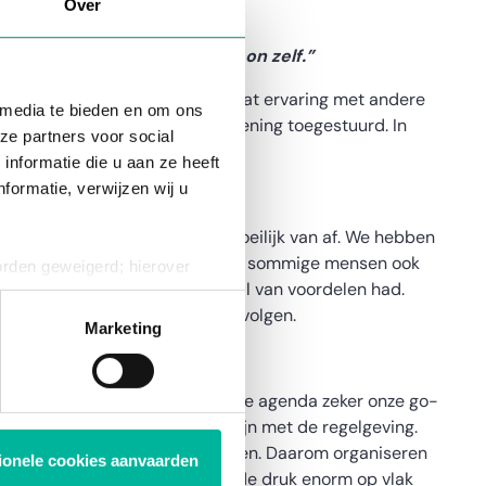
Over
 de eindgebruiker, inderdaad.
, doe je dat bij
Twizzit
gewoon zelf.”
enter
. Zoals ik al zei, had ik al wat ervaring met andere
 media te bieden en om ons
en daarna kreeg ik vaak de rekening toegestuurd. In
ze partners voor social
nformatie die u aan ze heeft
formatie, verwijzen wij u
n gewoontes en stappen daar moeilijk van af. We hebben
ub zetten. Anders komt het er bij sommige mensen ook
orden geweigerd; hierover
 van communiceren was en het tal van voordelen had.
ies op elk moment intrekken
 berichten te sturen en op te volgen.
Marketing
heel wat organisatie. Daarom is de agenda zeker onze go-
 te volgen en te limiteren in lijn met de regelgeving.
en communiceren en blijven bewegen. Daarom organiseren
tionele cookies aanvaarden
e inschrijfmodule, die verlaagd de druk enorm op vlak