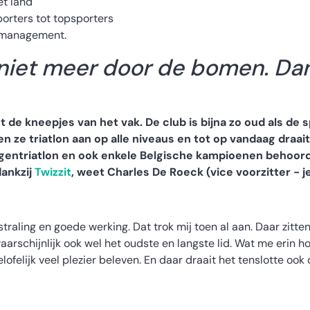
et land
porters tot topsporters
b management.
 niet meer door de bomen. Dan
t de kneepjes van het vak. De club is bijna zo oud als de 
en ze triatlon aan op alle niveaus en tot op vandaag draai
entriatlon en ook enkele Belgische kampioenen behoorden
dankzij
Twizzit
, weet Charles De Roeck (vice voorzitter - 
straling en goede werking. Dat trok mij toen al aan. Daar zitten
waarschijnlijk ook wel het oudste en langste lid. Wat me erin 
felijk veel plezier beleven. En daar draait het tenslotte ook o