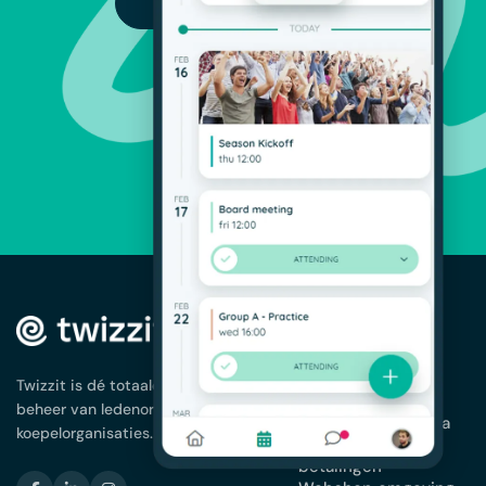
PROBEER GRATIS
OPLOSSINGEN
Ledenbeheer
App voor je
Twizzit is dé totaaloplossing voor het
vereniging
beheer van ledenorganisaties en
Planning en agenda
koepelorganisaties.
Facturatie en
betalingen