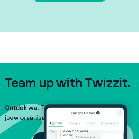
Team up with Twizzit.
Ontdek wat Twizzit te bieden heeft voor
jouw organisatie.