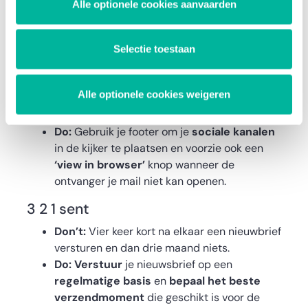
Alle optionele cookies aanvaarden
GDPR-wetgeving verplicht voor het
versturen van
commerciële
boodschappen.
Selectie toestaan
Do:
Ook een
afmeldlink
(unsubscribe knop)
in de footer voorzien is must. Zo’n knop
Alle optionele cookies weigeren
voorkomt bovendien dat je abonnees je
nieuwsbrief als spam gaan markeren.
Do:
Gebruik je footer om
je
sociale kanalen
in de kijker te plaatsen en voorzie ook een
‘view in browser’
knop wanneer de
ontvanger je mail niet kan openen.
3 2 1 sent
Don’t:
Vier keer kort na elkaar een nieuwbrief
versturen en dan drie maand niets.
Do: Verstuur
je nieuwsbrief op een
regelmatige basis
en
bepaal het beste
verzendmoment
die geschikt is voor de