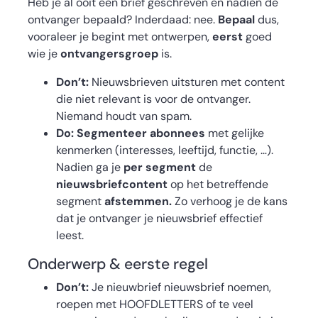
Heb je al ooit een brief geschreven en nadien de
ontvanger bepaald? Inderdaad: nee.
Bepaal
dus,
vooraleer je begint met ontwerpen,
eerst
goed
wie je
ontvangersgroep
is.
Don’t:
Nieuwsbrieven uitsturen met content
die niet relevant is voor de ontvanger.
Niemand houdt van spam.
Do:
Segmenteer abonnees
met gelijke
kenmerken (interesses, leeftijd, functie, …).
Nadien ga je
per segment
de
nieuwsbriefcontent
op het betreffende
segment
afstemmen.
Zo verhoog je de kans
dat je ontvanger je nieuwsbrief effectief
leest.
Onderwerp & eerste regel
Don’t:
Je nieuwbrief nieuwsbrief noemen,
roepen met HOOFDLETTERS of te veel