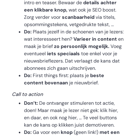
intro en teaser. Bewaar de
details achter
een klikbare knop,
wat ook je SEO boost.
Zorg verder voor
scanbaarheid
via titels,
opsommingstekens, vetgedrukte tekst, …
Do:
Plaats jezelf in de schoenen van je lezers:
wat interesseert hen?
Varieer in content
en
maak je brief
zo persoonlijk mogelijk.
Voeg
eventueel
iets speciaals
toe enkel voor je
nieuwsbrieflezers. Dat verlaagt de kans dat
abonnees zich gaan uitschrijven.
Do:
First things first: plaats je
beste
content bovenaan
je nieuwbrief.
Call to action
Don’t:
De ontvanger stimuleren tot actie,
doen! Maar maak je lezer niet gek: klik hier,
en daar, en ook nog hier, … Te veel buttons
kan de kans op klikken juist demotiveren.
Do:
Ga voor een
knop
(geen link!)
met een