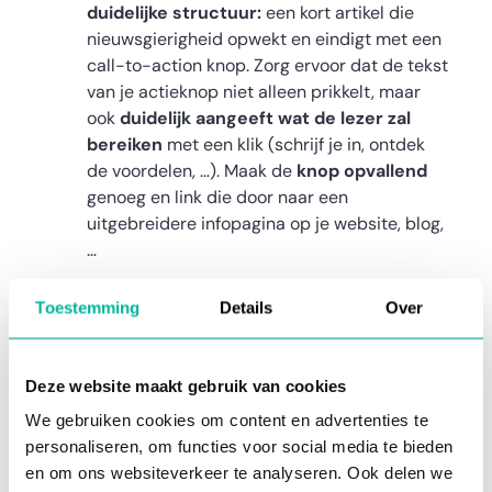
duidelijke structuur:
een kort artikel die
nieuwsgierigheid opwekt en eindigt met een
call-to-action knop. Zorg ervoor dat de tekst
van je actieknop niet alleen prikkelt, maar
ook
duidelijk aangeeft wat de lezer zal
bereiken
met een klik (schrijf je in, ontdek
de voordelen, …). Maak de
knop opvallend
genoeg en link die door naar een
uitgebreidere infopagina op je website, blog,
…
Lay-out
Toestemming
Details
Over
Don’t:
Elke week je nieuwsbrief in een nieuw
jasje steken. Dat zorgt voor verwarring in
identiteit.
Deze website maakt gebruik van cookies
Don’t:
Overdrijven met afbeeldingen
We gebruiken cookies om content en advertenties te
waardoor de nieuwsbrief druk en
personaliseren, om functies voor social media te bieden
onoverzichtelijk wordt.
en om ons websiteverkeer te analyseren. Ook delen we
Do:
Ga voor een
herkenbare lay-out
in lijn