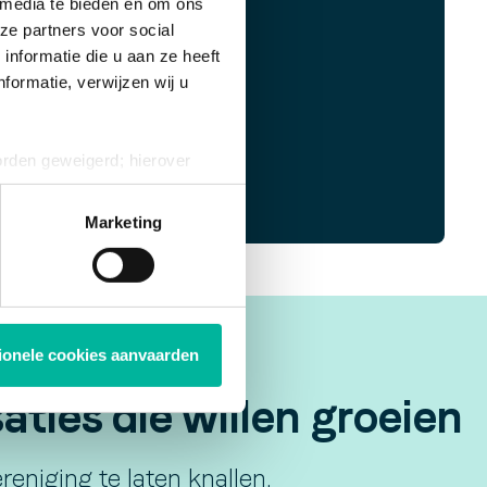
 media te bieden en om ons
ze partners voor social
nformatie die u aan ze heeft
formatie, verwijzen wij u
orden geweigerd; hierover
ies op elk moment intrekken
Marketing
tionele cookies aanvaarden
ties die willen groeien
eniging te laten knallen.