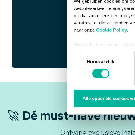
We gebruiken cookies om cont
websiteverkeer te analyseren
media, adverteren en analys
verstrekt of die ze hebben v
naar onze
Cookie Policy
.
Noodzakelijke cookies zijn e
bestaat enkel een informatie
Toestemmingsselectie
via de consent management t
Noodzakelijk
Alle optionele cookies w
🚀 Dé must-have nieuws
Ontvang exclusieve inzic