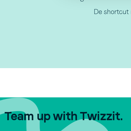
De shortcut 
Team up with Twizzit.