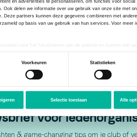
ent en advertenties te personaliseren, om functies voor social
. Ook delen we informatie over uw gebruik van onze site met on
e. Deze partners kunnen deze gegevens combineren met andere i
erzameld op basis van uw gebruik van hun services. Voor meer in
ssentieel voor het functioneren van de website en kunnen niet w
plicht. U kunt uw toestemming voor het gebruik van andere cook
ool onderaan de website.
Voorkeuren
Statistieken
eigeren
Selectie toestaan
Alle op
brief voor ledenorganisa
hten & game-changing tips om je club of ver